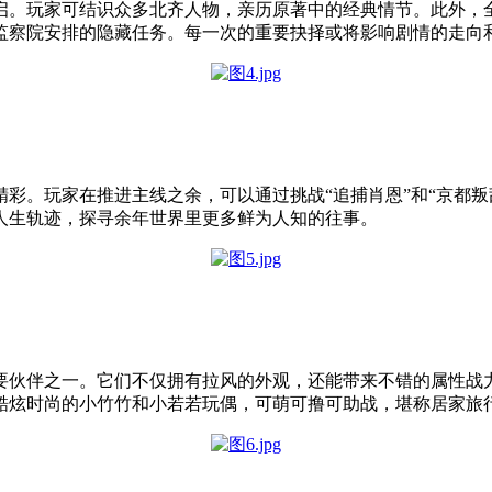
启。玩家可结识众多北齐人物，亲历原著中的经典情节。此外，全
监察院安排的隐藏任务。每一次的重要抉择或将影响剧情的走向
彩。玩家在推进主线之余，可以通过挑战“追捕肖恩”和“京都叛
人生轨迹，探寻余年世界里更多鲜为人知的往事。
要伙伴之一。它们不仅拥有拉风的外观，还能带来不错的属性战
酷炫时尚的小竹竹和小若若玩偶，可萌可撸可助战，堪称居家旅