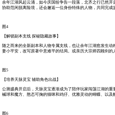
余年江湖风起云涌，如今庆国纷争告一段落，北齐之行已然开
协助范闲脱离险境，还会邂逅一位身份特殊的人物，共同完成
图4
【解锁副本支线 探秘隐藏故事】
随之而来的全新副本和人物专属支线，也让余年江湖愈发生动精
妻小平安，改写原著中意难平的结局。或亲历大宗师四顾剑的
图5
【培养天脉灵宝 辅助角色出战】
公测盛典开启后，天脉灵宝逐渐成为了陪伴玩家闯荡江湖的重
械球和魔方、憨态可掬的猫咪和鸡仔、优雅灵动的蝴蝶、以及
图6