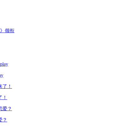
主》领衔
y
了！
爱？