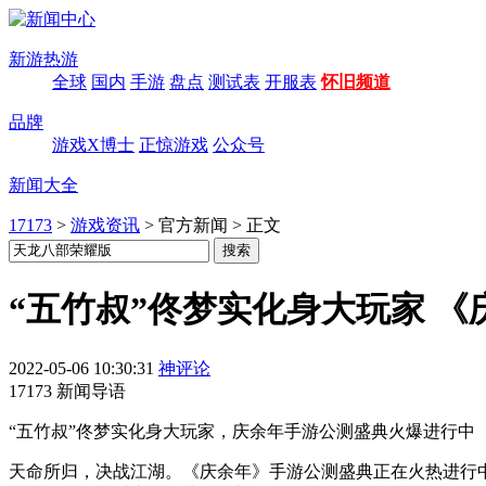
新游热游
全球
国内
手游
盘点
测试表
开服表
怀旧频道
品牌
游戏X博士
正惊游戏
公众号
新闻大全
17173
>
游戏资讯
>
官方新闻
>
正文
“五竹叔”佟梦实化身大玩家 
2022-05-06 10:30:31
神评论
17173 新闻导语
“五竹叔”佟梦实化身大玩家，庆余年手游公测盛典火爆进行中
天命所归，决战江湖。《庆余年》手游公测盛典正在火热进行