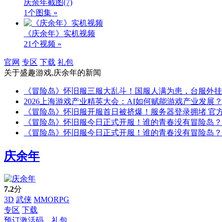
庆余年截图
(7)
1个图集 »
《庆余年》实机视频
21个视频 »
官网
专区
下载
礼包
关于
盛趣游戏,庆余年
的新闻
《冒险岛》怀旧服三服大乱斗！国服人满为患，台服外挂
2026上海游戏产业精英大会：AI如何赋能游戏产业发展
《冒险岛》怀旧服开服首日被挤爆！服务器登录拥堵 官
《冒险岛》怀旧服今日正式开服！谁的青春没有冒险岛？
《冒险岛》怀旧服今日正式开服！谁的青春没有冒险岛？
庆余年
7.2
分
3D
武侠
MMORPG
专区
下载
预订激活码、礼包