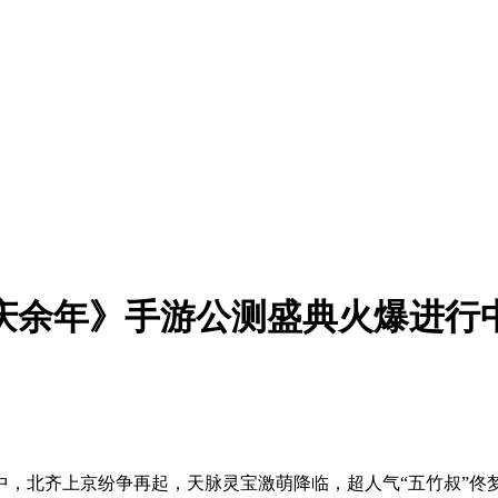
《庆余年》手游公测盛典火爆进行
中，北齐上京纷争再起，天脉灵宝激萌降临，超人气“五竹叔”佟