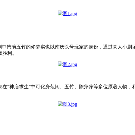
视剧中饰演五竹的佟梦实也以南庆头号玩家的身份，通过真人小剧
取胜利。
家在“神庙求生”中可化身范闲、五竹、陈萍萍等多位原著人物，