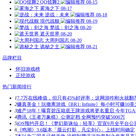
QQ炫舞2
08-15
雾海之下
08-17
逆战：未来
08-18
现代战舰
08-19
梦战：剑之海
08-20
遮天世界
08-20
大周列国志
08-20
诡秘之主
08-21
品牌栏目
怀旧游戏榜
正经游戏
热门新闻排行
1
7.7万在线峰值，但只有45%好评率：这网游咋刚火就翻
2
赚真美金！玩撤离游戏《BR1: Infinite》每小时可赚10美
3
难产18年！曝育碧压箱底王牌游戏将更名重启 今年TG
4
腾讯《王者万象棋》公测定档 全网预约突破5000万
5
iOS预约开启！《梦幻新诛仙：轻享》官宣9月全平台公
6
《鸣潮》3.6版本「蜃云灯影，凡尘剑心」上线时间确定