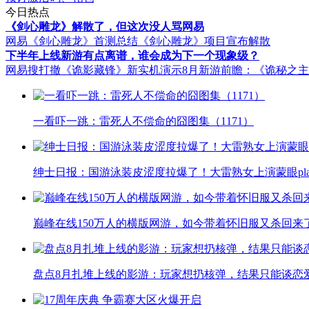
今日热点
《剑心雕龙》解散了，但这次没人骂网易
网易《剑心雕龙》首测总结
《剑心雕龙》项目宣布解散
下半年上线新游有点离谱，谁会成为下一个现象级？
网易搜打撤《诡影藏锋》新实机演示
8月新游前瞻：《诡秘之
一看吓一跳：雷死人不偿命的囧图集（1171）
绅士日报：国游泳装皮涩度拉爆了！大雷熟女上演蒙眼pla
巅峰在线150万人的横版网游，如今带着怀旧服又杀回来
盘点8月扎堆上线的影游：玩家想扔核弹，结果只能谈恋