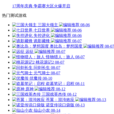
17周年庆典 争霸赛大区火爆开启
热门测试游戏
三国大领主
08-06
七日世界
08-06
失控进化
08-06
诡影藏锋
08-07
奥比岛：梦想国度
08-0
远征
08-07
怪物猎人：旅人
08-07
桃花源记2
08-07
问剑长生
08-07
元气骑士
08-07
伏魔传
08-10
盗墓笔记：启程
08-11
原神
08-12
三国戏英杰传
08-12
苍翼：混沌效应
08-13
诺亚传说口袋版
08-13
仙山小农
08-14