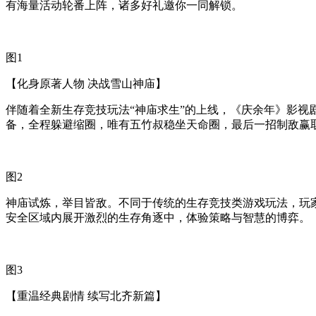
有海量活动轮番上阵，诸多好礼邀你一同解锁。
图1
【化身原著人物 决战雪山神庙】
伴随着全新生存竞技玩法“神庙求生”的上线，《庆余年》影
备，全程躲避缩圈，唯有五竹叔稳坐天命圈，最后一招制敌赢
图2
神庙试炼，举目皆敌。不同于传统的生存竞技类游戏玩法，玩
安全区域内展开激烈的生存角逐中，体验策略与智慧的博弈。
图3
【重温经典剧情 续写北齐新篇】