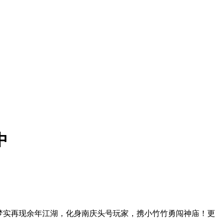
中
梦实再现余年江湖，化身南庆头号玩家，携小竹竹勇闯神庙！更