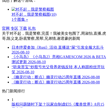
我想了解这个游戏：
对不起，我是警察截图
(10)
1个图集 »
官网
专区
下载
礼包
关于
对不起，我是警察,完蛋！我被美女包围了,周淑怡,直播,虎
哥,陈义龙,卧底警察,黑帮,兄弟情,谢君豪
的新闻
日本绊爱参加《Rust》活动 直播送“屎”引发全服大乱斗
2026-08-10
《小马岛》《小马岛2》亮相GAMESCOM 2026 & BETA
测试更新
2026-08-10
“听泉赏宝”炒股亏光父母养老钱反转 本人称跟粉丝开玩
笑
2026-08-10
《幽灵行动：断点》幽灵行动25周年直播
2026-08-08
《幽灵行动：断点》幽灵行动25周年直播
2026-08-08
热门新闻排行
1
版权问题随时下架？玩家自制虚幻5《魔兽世界》8月15