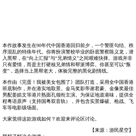
本作故事发生在90年代中国香港回归前夕，一个警匪勾结、秩
序混乱的特殊年代。你将扮演警校毕业的卧底警察陈义龙，潜
入黑帮，在“向上汇报”与“兄弟情义”之间艰难抉择。游戏并非
只有爱情，而是主打硬核兄弟情和帮派博弈。你甚至可以“叛
变”，选择当上黑帮老大，体验完整的黑化剧情线。
本作由《完蛋！我被美女包围了》团队打造，采用全中国香港
班底制作，并在港实地取景。金马奖影帝谢君豪、金像奖最佳
男配姜皓文等港片熟面孔领衔主演。为保证地道港味，提供全
程粤语原声（支持国粤双音轨），并包含实景爆破、枪战、飞
车等电影级场面。
大家觉得这款游戏如何？欢迎来评论区讨论。
【来源：游民星空】