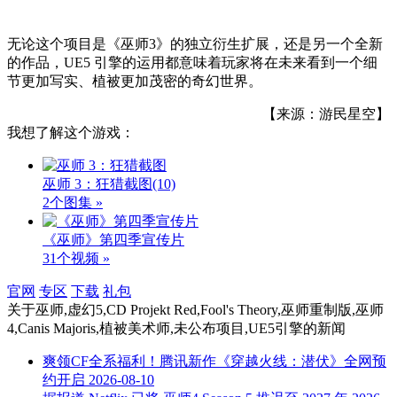
无论这个项目是《巫师3》的独立衍生扩展，还是另一个全新
的作品，UE5 引擎的运用都意味着玩家将在未来看到一个细
节更加写实、植被更加茂密的奇幻世界。
【来源：游民星空】
我想了解这个游戏：
巫师 3：狂猎截图
(10)
2个图集 »
《巫师》第四季宣传片
31个视频 »
官网
专区
下载
礼包
关于
巫师,虚幻5,CD Projekt Red,Fool's Theory,巫师重制版,巫师
4,Canis Majoris,植被美术师,未公布项目,UE5引擎
的新闻
爽领CF全系福利！腾讯新作《穿越火线：潜伏》全网预
约开启
2026-08-10