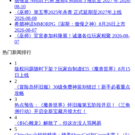
据报道 Netflix 已将 巫师4 Season 5 推迟至 2027 年
2026-
08-10
《巫师》第五季2025年杀青 正式延期至2027年上线
2026-08-08
希腊神话MMORPG《宙斯：傲慢之神》8月26日上市
2026-08-07
《巫师》官宣参加科隆展！诚邀各位玩家相聚
2026-08-
07
热门新闻排行
1
版权问题随时下架？玩家自制虚幻5《魔兽世界》8月15
日上线
2
《冒险岛怀旧服》30级免费神装别错过！新手必看重点
攻略
3
热点预告：《魔兽世界》怀旧服第五阶段开启！《三角
洲行动》开启全新宝藏月摸大红！
4
《剑心雕龙》解散了，但这次没人骂网易
5
ChinaJoy小姐姐精选：绝美ShowGirl与Coser大赏！（5）