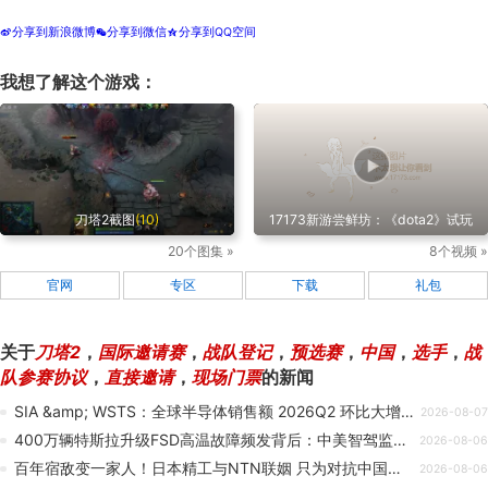
分享到新浪微博
分享到微信
分享到QQ空间
t
w
z
我想了解这个游戏：
刀塔2截图
(10)
17173新游尝鲜坊：《dota2》试玩
20个图集 »
8个视频 »
官网
专区
下载
礼包
关于
刀塔2
，
国际邀请赛
，
战队登记
，
预选赛
，
中国
，
选手
，
战
队参赛协议
，
直接邀请
，
现场门票
的新闻
SIA &amp; WSTS：全球半导体销售额 2026Q2 环比大增 35.1% 至 4033 亿美元
2026-08-07
400万辆特斯拉升级FSD高温故障频发背后：中美智驾监管存根本差异
2026-08-06
百年宿敌变一家人！日本精工与NTN联姻 只为对抗中国价格战
2026-08-06