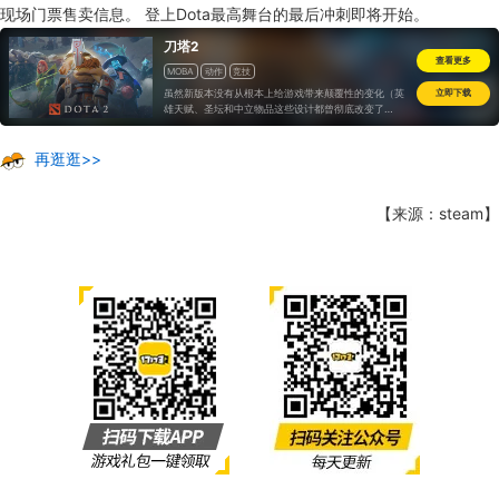
现场门票售卖信息。 登上Dota最高舞台的最后冲刺即将开始。
刀塔2
查看更多
MOBA
动作
竞技
虽然新版本没有从根本上给游戏带来颠覆性的变化（英
立即下载
雄天赋、圣坛和中立物品这些设计都曾彻底改变了
DOTA2的策略逻辑），不过考虑到今年受到疫情的影
响，工作效率降低本就没啥好办法。更何况7.28给我们
带来的新内容不乏惊喜，大量英雄节奏和打法的变化，
再逛逛>>
也指日可待。
【来源：steam】