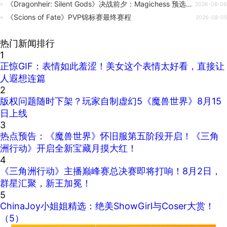
《Dragonheir: Silent Gods》决战前夕：Magichess 预选赛高光集锦 ⚔️
2026-08-06
《Scions of Fate》PVP锦标赛最终赛程
2026-08-05
热门新闻排行
1
正惊GIF：表情如此羞涩！美女这个表情太好看，直接让
人遐想连篇
2
版权问题随时下架？玩家自制虚幻5《魔兽世界》8月15
日上线
3
热点预告：《魔兽世界》怀旧服第五阶段开启！《三角
洲行动》开启全新宝藏月摸大红！
4
《三角洲行动》主播巅峰赛总决赛即将打响！8月2日，
群星汇聚，新王加冕！
5
ChinaJoy小姐姐精选：绝美ShowGirl与Coser大赏！
（5）