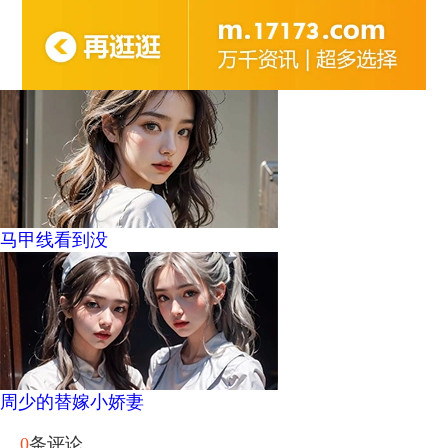
马甲线看到没
周少的替嫁小娇妻
0
条评论