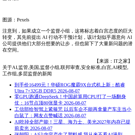
图源：Pexels
注意到，如果成立一个监督小组，这将标志着白宫态度的巨大
转变，其先前提出 AI 行动不干预计划，该计划似乎愿意向 AI
公司提供他们大部分想要的让步，但也留下了大量新问题的潜
在空间。
【来源：IT之家】
关于
AI,监管,美国,监督小组,联邦审查,安全标准,白宫,AI模型,
工作组,多层监督
的新闻
到手价16499元！华硕ROG魔霸9X台式机上新：酷睿
Ultra 7+32GB DDR5
2026-08-07
零GPU跑通DeepSeek！中国超算用CPU打了一场翻身
仗：16节点顶80张显卡
2026-08-07
工信部给智驾上紧箍咒 以后车企不能再拿量产车主当小
白鼠了：网友点赞喊话
2026-08-07
AI吃掉全部产能！三星、海力士、美光2027年内存已提
前卖光
2026-08-07
张朝阳：AI让内容产生了塑料感 我从来不看AI漫剧