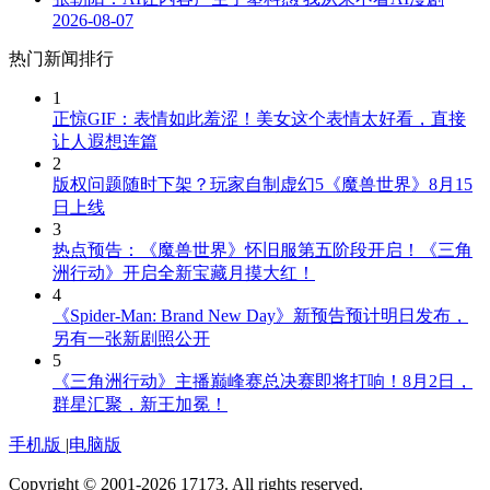
2026-08-07
热门新闻排行
1
正惊GIF：表情如此羞涩！美女这个表情太好看，直接
让人遐想连篇
2
版权问题随时下架？玩家自制虚幻5《魔兽世界》8月15
日上线
3
热点预告：《魔兽世界》怀旧服第五阶段开启！《三角
洲行动》开启全新宝藏月摸大红！
4
《Spider-Man: Brand New Day》新预告预计明日发布，
另有一张新剧照公开
5
《三角洲行动》主播巅峰赛总决赛即将打响！8月2日，
群星汇聚，新王加冕！
手机版
|
电脑版
Copyright © 2001-2026 17173. All rights reserved.