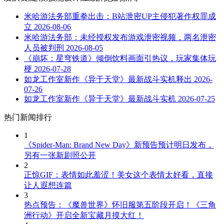
米哈游法务部重拳出击：B站泄密UP主侵犯著作权罪成
立
2026-08-06
米哈游法务部：未经授权发布游戏泄密视频，两名泄密
人员被判刑
2026-08-05
《崩坏：星穹铁道》倾倒饮料画面引热议，玩家集体玩
梗
2026-07-28
如龙工作室新作《异于天堂》最新战斗实机释出
2026-
07-26
如龙工作室新作《异于天堂》最新战斗实机
2026-07-25
热门新闻排行
1
《Spider-Man: Brand New Day》新预告预计明日发布，
另有一张新剧照公开
2
正惊GIF：表情如此羞涩！美女这个表情太好看，直接
让人遐想连篇
3
热点预告：《魔兽世界》怀旧服第五阶段开启！《三角
洲行动》开启全新宝藏月摸大红！