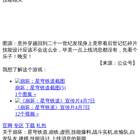
图源：意外穿越回到二十一世纪发现身上竟带着后世记忆碎片
技能设计应该不会这么全，毕竟一点上线消息都没有，先看个
乐子！晚安！
【来源：公众号】
我想了解这个游戏：
崩坏：星穹铁道截图
(5)
1个图集 »
《崩坏：星穹铁道》宣传片4月7日
12个视频 »
官网
专区
下载
礼包
关于
崩坏：星穹铁道,崩铁,虚照,技能爆料,战斗实机,欢愉队,白
发队友,建模,技能设计,上线消息
的新闻