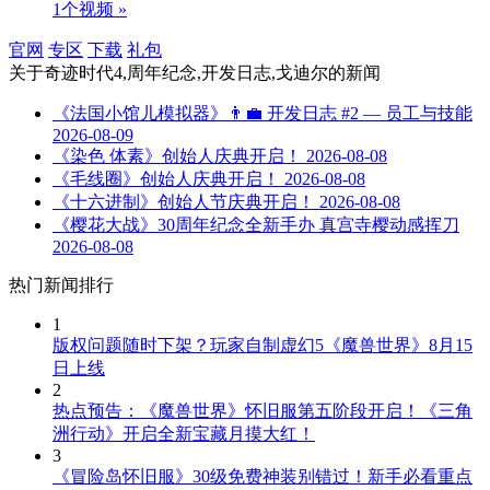
1个视频 »
官网
专区
下载
礼包
关于
奇迹时代4,周年纪念,开发日志,戈迪尔
的新闻
《法国小馆儿模拟器》👨‍💼 开发日志 #2 — 员工与技能
2026-08-09
《染色 体素》创始人庆典开启！
2026-08-08
《毛线圈》创始人庆典开启！
2026-08-08
《十六进制》创始人节庆典开启！
2026-08-08
《樱花大战》30周年纪念全新手办 真宫寺樱动感挥刀
2026-08-08
热门新闻排行
1
版权问题随时下架？玩家自制虚幻5《魔兽世界》8月15
日上线
2
热点预告：《魔兽世界》怀旧服第五阶段开启！《三角
洲行动》开启全新宝藏月摸大红！
3
《冒险岛怀旧服》30级免费神装别错过！新手必看重点