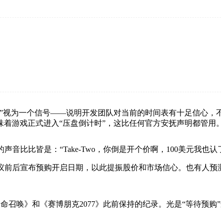
”视为一个信号——说明开发团队对当前的时间表有十足信心，不
着游戏正式进入“压盘倒计时”，这比任何官方安抚声明都管用
似的声音比比皆是：“Take-Two，你倒是开个价啊，100美元我也
电话会议前后宣布预购开启日期，以此提振股价和市场信心。也有人
命召唤》和《赛博朋克2077》此前保持的纪录。光是“等待预