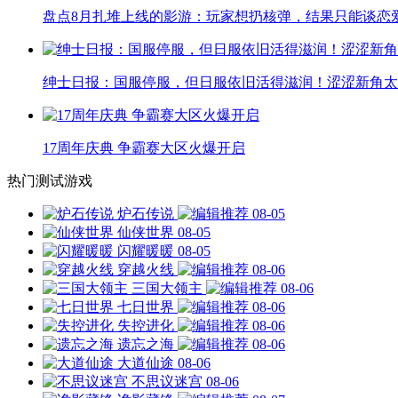
盘点8月扎堆上线的影游：玩家想扔核弹，结果只能谈恋
绅士日报：国服停服，但日服依旧活得滋润！涩涩新角太
17周年庆典 争霸赛大区火爆开启
热门测试游戏
炉石传说
08-05
仙侠世界
08-05
闪耀暖暖
08-05
穿越火线
08-06
三国大领主
08-06
七日世界
08-06
失控进化
08-06
遗忘之海
08-06
大道仙途
08-06
不思议迷宫
08-06