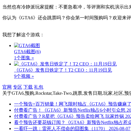
当然也有冷静派玩家提醒：不要急着冲，等评测和实机演示出来
你认为《GTA6》还会跳票吗？你会第一时间预购吗？欢迎来
我想了解这个游戏：
GTA6截图
(6)
1个图集 »
《GTA6》发售日铁定了！T2 CEO：11月19日见
9个视频 »
官网
专区
下载
礼包
关于
GTA6,预购,Rockstar,Take-Two,跳票,发售日期,玩家,社区
一个预告=百万销量！网飞限时独占《GTA6》预告赚麻
付费看广告！《GTA6》新预告Netflix独占6小时引众怒
20
付费看广告？R星把《GTA6》预告卖给网飞 玩家炸锅
20
看个预告还要花钱订阅？《GTA6》新预告Netflix独占惹
一看吓一跳：雷死人不偿命的囧图集（1170）
2026-08-07