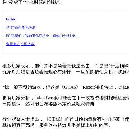
售”变成了“什么时候能付钱”。
GTA6
动作冒险, 角色扮演
PC 玩家们，我知道你们很急，但你们先 别 急。
查看更多
立即下载
很多玩家表示，他们并不是急着把钱送出去，而是把“开启预购
玩家对后续是否还会推迟心有余悸。一旦预购按钮亮起，就意味
“我一般不预购游戏，但这是《GTA6》”Reddit和推特上，类
更有玩家分析，Take-Two很可能会在下一次投资者财报
日期确认，还可能公布各版本定价及独家特典。
行业观察人士指出，《GTA6》的首日预购量极有可能打破《使
旦按钮真正亮起，服务器被挤爆几乎是板上钉钉的事。