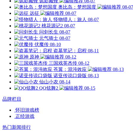
诡影藏锋
08-07
奥比岛：梦想国度
08-0
远征
08-07
怪物猎人：旅人
08-07
桃花源记2
08-07
问剑长生
08-07
元气骑士
08-07
伏魔传
08-10
盗墓笔记：启程
08-11
原神
08-12
三国戏英杰传
08-12
苍翼：混沌效应
08-13
诺亚传说口袋版
08-13
仙山小农
08-14
QQ炫舞2
08-15
品牌栏目
怀旧游戏榜
正经游戏
热门新闻排行