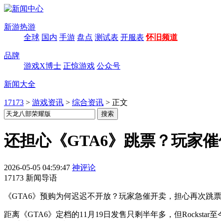
新游热游
全球
国内
手游
盘点
测试表
开服表
怀旧频道
品牌
游戏X博士
正惊游戏
公众号
新闻大全
17173
>
游戏资讯
>
综合资讯
>
正文
还担心《GTA6》跳票？玩家
2026-05-05 04:59:47
神评论
17173 新闻导语
《GTA6》预购为何迟迟不开放？玩家急催开卖，担心再次跳
距离《GTA6》定档的11月19日发售只剩半年多，但Rock