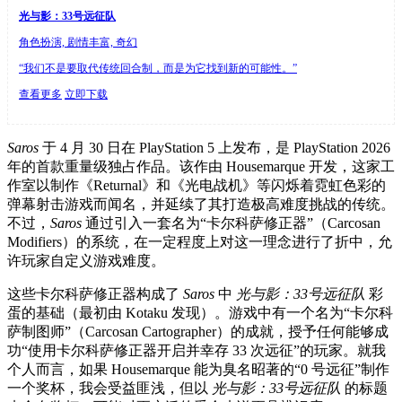
光与影：33号远征队
角色扮演, 剧情丰富, 奇幻
“我们不是要取代传统回合制，而是为它找到新的可能性。”
查看更多
立即下载
Saros
于 4 月 30 日在 PlayStation 5 上发布，是 PlayStation 2026
年的首款重量级独占作品。该作由 Housemarque 开发，这家工
作室以制作《Returnal》和《光电战机》等闪烁着霓虹色彩的
弹幕射击游戏而闻名，并延续了其打造极高难度挑战的传统。
不过，
Saros
通过引入一套名为“卡尔科萨修正器”（Carcosan
Modifiers）的系统，在一定程度上对这一理念进行了折中，允
许玩家自定义游戏难度。
这些卡尔科萨修正器构成了
Saros
中
光与影：33号远征队
彩
蛋的基础（最初由 Kotaku 发现）。游戏中有一个名为“卡尔科
萨制图师”（Carcosan Cartographer）的成就，授予任何能够成
功“使用卡尔科萨修正器开启并幸存 33 次远征”的玩家。就我
个人而言，如果 Housemarque 能为臭名昭著的“0 号远征”制作
一个奖杯，我会受益匪浅，但以
光与影：33号远征队
的标题