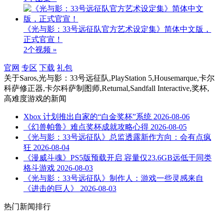
《光与影：33号远征队官方艺术设定集》简体中文版，
正式官宣！
2个视频 »
官网
专区
下载
礼包
关于
Saros,光与影：33号远征队,PlayStation 5,Housemarque,卡尔
科萨修正器,卡尔科萨制图师,Returnal,Sandfall Interactive,奖杯,
高难度游戏
的新闻
Xbox 计划推出自家的“白金奖杯”系统
2026-08-06
《幻兽帕鲁》难点奖杯成就攻略心得
2026-08-05
《光与影：33号远征队》总监透露新作方向：会有点疯
狂
2026-08-04
《漫威斗魂》PS5版预载开启 容量仅23.6GB远低于同类
格斗游戏
2026-08-03
《光与影：33号远征队》制作人：游戏一些灵感来自
《进击的巨人》
2026-08-03
热门新闻排行