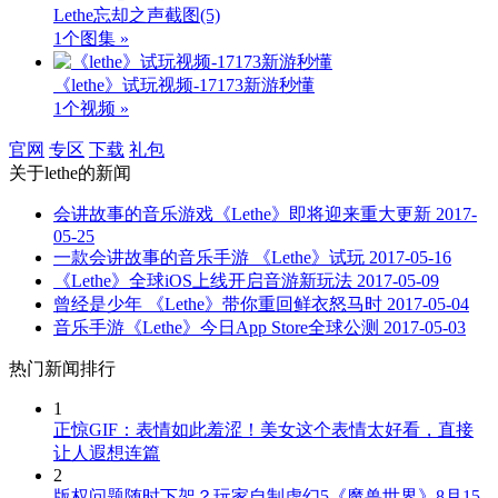
Lethe忘却之声截图
(5)
1个图集 »
《lethe》试玩视频-17173新游秒懂
1个视频 »
官网
专区
下载
礼包
关于
lethe
的新闻
会讲故事的音乐游戏《Lethe》即将迎来重大更新
2017-
05-25
一款会讲故事的音乐手游 《Lethe》试玩
2017-05-16
《Lethe》全球iOS上线开启音游新玩法
2017-05-09
曾经是少年 《Lethe》带你重回鲜衣怒马时
2017-05-04
音乐手游《Lethe》今日App Store全球公测
2017-05-03
热门新闻排行
1
正惊GIF：表情如此羞涩！美女这个表情太好看，直接
让人遐想连篇
2
版权问题随时下架？玩家自制虚幻5《魔兽世界》8月15