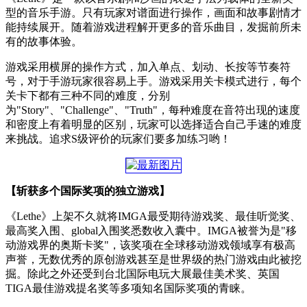
型的音乐手游。只有玩家对谱面进行操作，画面和故事剧情才
能持续展开。随着游戏进程解开更多的音乐曲目，发掘前所未
有的故事体验。
游戏采用横屏的操作方式，加入单点、划动、长按等节奏符
号，对于手游玩家很容易上手。游戏采用关卡模式进行，每个
关卡下都有三种不同的难度，分别
为"Story"、"Challenge"、"Truth"，每种难度在音符出现的速度
和密度上有着明显的区别，玩家可以选择适合自己手速的难度
来挑战。追求S级评价的玩家们要多加练习哟！
【斩获多个国际奖项的独立游戏】
《Lethe》上架不久就将IMGA最受期待游戏奖、最佳听觉奖、
最高奖入围、global入围奖悉数收入囊中。IMGA被誉为是"移
动游戏界的奥斯卡奖"，该奖项在全球移动游戏领域享有极高
声誉，无数优秀的原创游戏甚至是世界级的热门游戏由此被挖
掘。除此之外还受到台北国际电玩大展最佳美术奖、英国
TIGA最佳游戏提名奖等多项知名国际奖项的青睐。