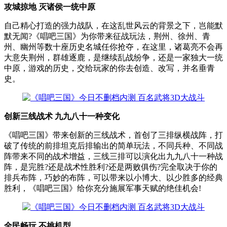
攻城掠地 灭诸侯一统中原
自己精心打造的强力战队，在这乱世风云的背景之下，岂能默
默无闻?《唱吧三国》为你带来征战玩法，荆州、徐州、青
州、幽州等数十座历史名城任你抢夺，在这里，诸葛亮不会再
大意失荆州，群雄逐鹿，是继续乱战纷争，还是一家独大一统
中原，游戏的历史，交给玩家的你去创造、改写，并名垂青
史。
创新三线战术 九九八十一种变化
《唱吧三国》带来创新的三线战术，首创了三排纵横战阵，打
破了传统的前排坦克后排输出的简单玩法，不同兵种、不同战
阵带来不同的战术增益，三线三排可以演化出九九八十一种战
阵，是完胜?还是战术性胜利?还是两败俱伤?完全取决于你的
排兵布阵，巧妙的布阵，可以带来以小博大、以少胜多的经典
胜利，《唱吧三国》给你充分施展军事天赋的绝佳机会!
全民畅玩 不挑机型