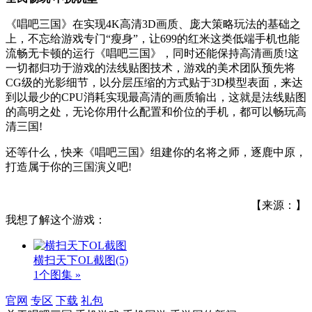
《唱吧三国》在实现4K高清3D画质、庞大策略玩法的基础之
上，不忘给游戏专门“瘦身”，让699的红米这类低端手机也能
流畅无卡顿的运行《唱吧三国》，同时还能保持高清画质!这
一切都归功于游戏的法线贴图技术，游戏的美术团队预先将
CG级的光影细节，以分层压缩的方式贴于3D模型表面，来达
到以最少的CPU消耗实现最高清的画质输出，这就是法线贴图
的高明之处，无论你用什么配置和价位的手机，都可以畅玩高
清三国!
还等什么，快来《唱吧三国》组建你的名将之师，逐鹿中原，
打造属于你的三国演义吧!
【来源：】
我想了解这个游戏：
横扫天下OL截图
(5)
1个图集 »
官网
专区
下载
礼包