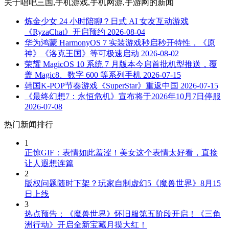
关于
唱吧三国,手机游戏,手机网游,手游网
的新闻
炼金少女 24 小时陪聊？日式 AI 女友互动游戏
《RyzaChat》开启预约
2026-08-04
华为鸿蒙 HarmonyOS 7 实装游戏秒启秒开特性，《原
神》《洛克王国》等可极速启动
2026-08-02
荣耀 MagicOS 10 系统 7 月版本今启首批机型推送，覆
盖 Magic8、数字 600 等系列手机
2026-07-15
韩国K-POP节奏游戏《SuperStar》重返中国
2026-07-15
《最终幻想7：永恒危机》宣布将于2026年10月7日停服
2026-07-08
热门新闻排行
1
正惊GIF：表情如此羞涩！美女这个表情太好看，直接
让人遐想连篇
2
版权问题随时下架？玩家自制虚幻5《魔兽世界》8月15
日上线
3
热点预告：《魔兽世界》怀旧服第五阶段开启！《三角
洲行动》开启全新宝藏月摸大红！