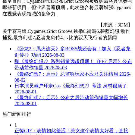
截至目前，Cygames尚未公布Griot Groove被收购后将具体参与
哪些新项目，但业界普遍预期，此次整合将显著增强Cygames
在视觉表现领域的竞争力。
【来源：3DM】
关于
赛马娘,Cygames,Griot Groove,铁拳8,街霸6,碧蓝幻想,动作
捕捉,最终幻想7,忍者龙剑传4,卡比的驭天飞行者
的新闻
《卧龙2：凤火连天》多BOSS战还会有！加入《忍者龙
剑传4》功能
2026-08-03
曝《最终幻想7》系列销量远超预期！《FF7 启示》公布
带动前作销量
2026-08-03
《最终幻想7：启示》总监称玩家不应只关注结局
2026-
08-02
日本演员濑户环奈Cos《最终幻想7》蒂法 身材很顶了
2026-08-01
《最终幻想7：启示》公布之后带动前作销量大幅增长
2026-08-01
热门新闻排行
1
正惊GIF：表情如此羞涩！美女这个表情太好看，直接