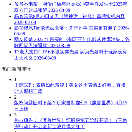
爷爷不泡茶：网传门店与外卖员冲突事件发生于2025年
双方已达成和解
2026-08-08
杨奇暗示8月20日或无《黑神话：钟馗》重磅实机内容
2026-08-08
影视飓风Tim谈光盘衰落：并非坏事 其实更有趣了
2026-
08-08
网友反馈 2022 年购买的《指环王》电影从片库消失，谷
歌回应无法退款
2026-08-08
T2老大支持GTA6不设实体光盘 认为光盘对于玩家没有
太大意义
2026-08-08
热门新闻排行
1
正惊GIF：表情如此羞涩！美女这个表情太好看，直接
让人遐想连篇
2
版权问题随时下架？玩家自制虚幻5《魔兽世界》8月15
日上线
3
热点预告：《魔兽世界》怀旧服第五阶段开启！《三角
洲行动》开启全新宝藏月摸大红！