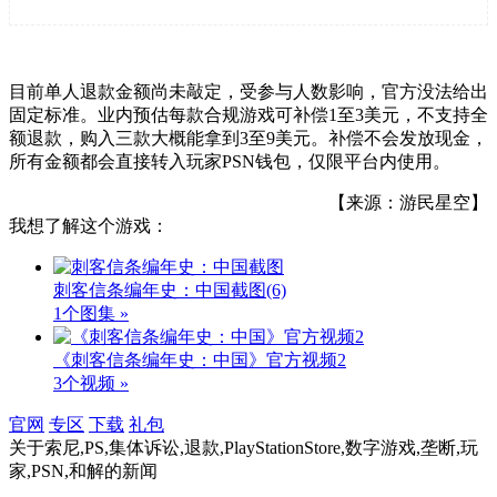
目前单人退款金额尚未敲定，受参与人数影响，官方没法给出
固定标准。业内预估每款合规游戏可补偿1至3美元，不支持全
额退款，购入三款大概能拿到3至9美元。补偿不会发放现金，
所有金额都会直接转入玩家PSN钱包，仅限平台内使用。
【来源：游民星空】
我想了解这个游戏：
刺客信条编年史：中国截图
(6)
1个图集 »
《刺客信条编年史：中国》官方视频2
3个视频 »
官网
专区
下载
礼包
关于
索尼,PS,集体诉讼,退款,PlayStationStore,数字游戏,垄断,玩
家,PSN,和解
的新闻