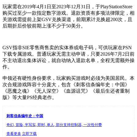
玩家需在2019年4月1日至2023年12月31日，于PlayStationStore
购买过至少一款指定数字游戏。退款资质有多项法律限定，相
关游戏需提前上架GSV兑换渠道，前期累计兑换超200次，且
后期折后价较前期上涨不少于50美分。
GSV指非SIE零售商售卖的实体券或电子码，可供玩家在PSN
下载专属游戏。普通玩家无需主动申请，只要2026年7月2日前
不主动退出集体诉讼，就自动纳入退款名单，全程无需额外操
作。
申领还有硬性身份要求，玩家购买游戏时必须为美国居民。本
次合规游戏阵容十分庞大，包含《刺客信条编年史：中国》
《恶魔之魂》《无人深空》《血源诅咒》《最后生还者重制
版》等大量PS经典老作。
刺客信条编年史：中国
奇幻, 冒险, 半写实, 即时, 单人, 部分支持控制器, 一次性付费
查看更多
立即下载