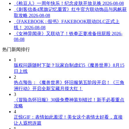
《枪豆人》一周年快乐！纪念皮肤开放兑换
2026-08-08
《刺客信条4黑旗记忆重置》红牛官方联动饰品与风帆获
取攻略
2026-08-08
《FAKEBOOK : 假书》FAKEBOOK联动DLC正式上
线！
2026-08-08
《女神异闻录》又联动了！铁拳正妻准备扭屁股
2026-
08-08
热门新闻排行
1
版权问题随时下架？玩家自制虚幻5《魔兽世界》8月15
日上线
2
热点预告：《魔兽世界》怀旧服第五阶段开启！《三角
洲行动》开启全新宝藏月摸大红！
3
《冒险岛怀旧服》30级免费神装别错过！新手必看重点
攻略
4
正惊GIF：表情如此羞涩！美女这个表情太好看，直接
让人遐想连篇
5