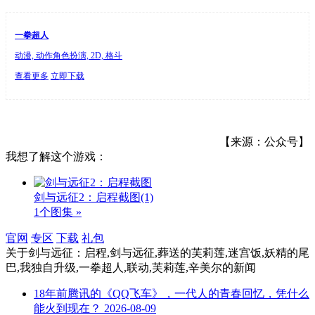
一拳超人
动漫, 动作角色扮演, 2D, 格斗
查看更多
立即下载
【来源：公众号】
我想了解这个游戏：
剑与远征2：启程截图
(1)
1个图集 »
官网
专区
下载
礼包
关于
剑与远征：启程,剑与远征,葬送的芙莉莲,迷宫饭,妖精的尾
巴,我独自升级,一拳超人,联动,芙莉莲,辛美尔
的新闻
18年前腾讯的《QQ飞车》，一代人的青春回忆，凭什么
能火到现在？
2026-08-09