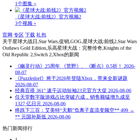
1个图集 »
《星球大战:前线2》官方视频2
3个视频 »
官网
专区
下载
礼包
关于
星球大战日,Star Wars,促销,GOG,星球大战:前线2,Star Wars
Outlaws Gold Edition,乐高星球大战：完整传奇,Knights of the
Old Republic 2,Switch 2,Xbox
的新闻
《幽灵行动》25周年 《荒野》、《断点》0.5折！
2026-
08-07
《Puzzledorf》将于2026年登陆Xbox，带来全新谜题
2026-08-07
经典百搭 361° 速干运动短袖23元官方大促
2026-08-06
任天堂数字版游戏占比突破六成，销售额猛增九成至
1327 亿日元
2026-08-06
终跌下三百：艾美特“天鹅”负离子直流变频空** 499 →
** 元国补新低
2026-08-06
热门新闻排行
1