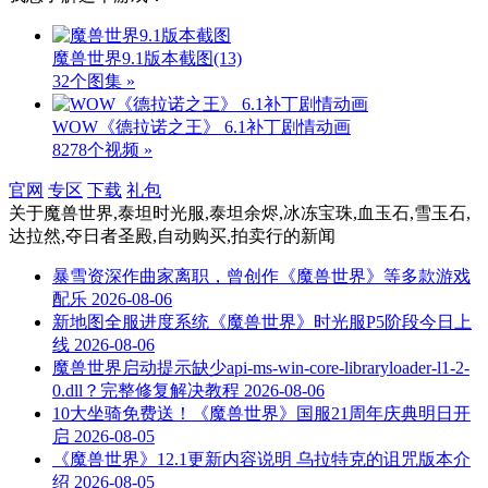
魔兽世界9.1版本截图
(13)
32个图集 »
WOW《德拉诺之王》 6.1补丁剧情动画
8278个视频 »
官网
专区
下载
礼包
关于
魔兽世界,泰坦时光服,泰坦余烬,冰冻宝珠,血玉石,雪玉石,
达拉然,夺日者圣殿,自动购买,拍卖行
的新闻
暴雪资深作曲家离职，曾创作《魔兽世界》等多款游戏
配乐
2026-08-06
新地图全服进度系统《魔兽世界》时光服P5阶段今日上
线
2026-08-06
魔兽世界启动提示缺少api-ms-win-core-libraryloader-l1-2-
0.dll？完整修复解决教程
2026-08-06
10大坐骑免费送！《魔兽世界》国服21周年庆典明日开
启
2026-08-05
《魔兽世界》12.1更新内容说明 乌拉特克的诅咒版本介
绍
2026-08-05