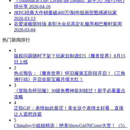
《Tomodachi Life: Living the Dream》新手入门技巧与心
得分享
2026-04-16
JRPG经典大作销量破400万!制作组画贺图感谢玩家
2026-03-13
谷爱凌极限转场 表彰大会后高定礼服亮相巴黎时装周
2026-03-04
热门新闻排行
1
版权问题随时下架？玩家自制虚幻5《魔兽世界》8月15
日上线
2
热点预告：《魔兽世界》怀旧服第五阶段开启！《三角
洲行动》开启全新宝藏月摸大红！
3
《冒险岛怀旧服》30级免费神装别错过！新手必看重点
攻略
4
正惊GIF：表情如此羞涩！美女这个表情太好看，直接
让人遐想连篇
5
ChinaJoy小姐姐精选：绝美ShowGirl与Coser大赏！（5）