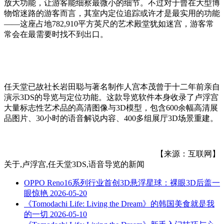
放大功能，让游客能细察最微小的细节。不过对于曾在大型博
物馆迷路的游客而言，其室内定位追踪或许才是最实用的功能
——这座占地782,910平方英尺的艺术殿堂犹如迷宫，游客常
常会在最需要时找不到出口。
任天堂已故社长岩田聪与著名制作人宫本茂曾于十二年前亲自
演示3DS的导览与定位功能。这款导览软件本身收录了卢浮宫
大量标志性艺术品的高清图像与3D模型，包含600余幅高清展
品图片、30小时的语音解说内容、400多组展厅3D场景重建。
【来源：互联网】
关于
,卢浮宫,任天堂3DS,语音导览
的新闻
OPPO Reno16系列行业首创3D悬浮星球：裸眼3D后盖一
眼惊艳
2026-05-20
《Tomodachi Life: Living the Dream》的韩国美食就是我
的一切
2026-05-10