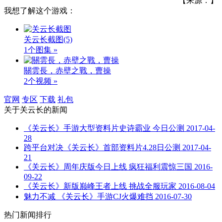
【来源：】
我想了解这个游戏：
关云长截图
(5)
1个图集 »
關雲長，赤壁之戰，曹操
2个视频 »
官网
专区
下载
礼包
关于
关云长
的新闻
《关云长》手游大型资料片史诗霸业 今日公测
2017-04-
28
跨平台对决《关云长》首部资料片4.28日公测
2017-04-
21
《关云长》周年庆版今日上线 疯狂福利震惊三国
2016-
09-22
《关云长》新版巅峰王者上线 挑战全服玩家
2016-08-04
魅力不减 《关云长》手游CJ火爆难挡
2016-07-30
热门新闻排行