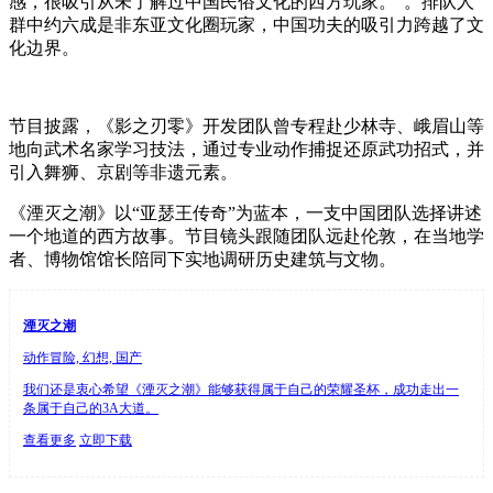
感，很吸引从未了解过中国民俗文化的西方玩家。”。排队人
群中约六成是非东亚文化圈玩家，中国功夫的吸引力跨越了文
化边界。
节目披露，《影之刃零》开发团队曾专程赴少林寺、峨眉山等
地向武术名家学习技法，通过专业动作捕捉还原武功招式，并
引入舞狮、京剧等非遗元素。
《湮灭之潮》以“亚瑟王传奇”为蓝本，一支中国团队选择讲述
一个地道的西方故事。节目镜头跟随团队远赴伦敦，在当地学
者、博物馆馆长陪同下实地调研历史建筑与文物。
湮灭之潮
动作冒险, 幻想, 国产
我们还是衷心希望《湮灭之潮》能够获得属于自己的荣耀圣杯，成功走出一
条属于自己的3A大道。
查看更多
立即下载