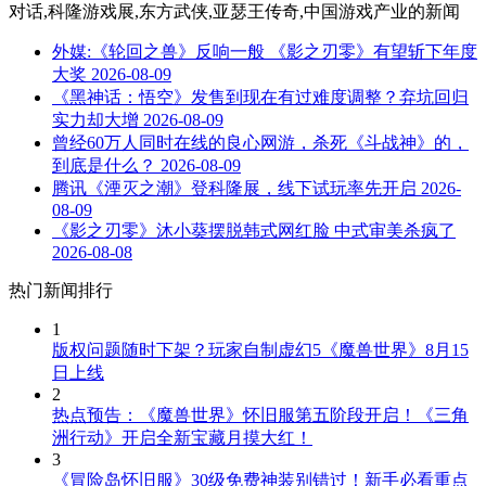
对话,科隆游戏展,东方武侠,亚瑟王传奇,中国游戏产业
的新闻
外媒:《轮回之兽》反响一般 《影之刃零》有望斩下年度
大奖
2026-08-09
《黑神话：悟空》发售到现在有过难度调整？弃坑回归
实力却大增
2026-08-09
曾经60万人同时在线的良心网游，杀死《斗战神》的，
到底是什么？
2026-08-09
腾讯《湮灭之潮》登科隆展，线下试玩率先开启
2026-
08-09
《影之刃零》沐小葵摆脱韩式网红脸 中式审美杀疯了
2026-08-08
热门新闻排行
1
版权问题随时下架？玩家自制虚幻5《魔兽世界》8月15
日上线
2
热点预告：《魔兽世界》怀旧服第五阶段开启！《三角
洲行动》开启全新宝藏月摸大红！
3
《冒险岛怀旧服》30级免费神装别错过！新手必看重点