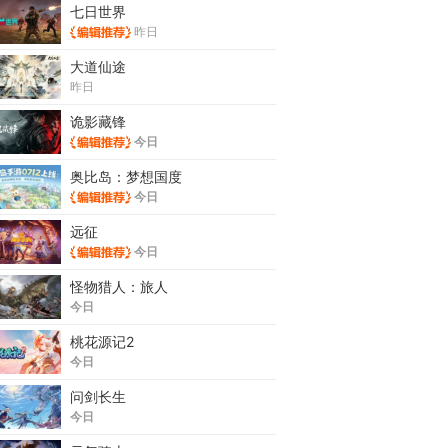
七日世界
昨日
大道仙途
昨日
诡影藏锋
今日
奥比岛：梦想国度
今日
远征
今日
怪物猎人：旅人
今日
桃花源记2
今日
问剑长生
今日