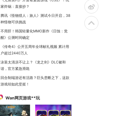
t
家炸锅：直接抄？
腾讯《怪物猎人：旅人》测试今日开启，38
种怪物可供挑战
不用肝！韩国轻量化MMO新作《日蚀：觉
醒》公测时间确定
《传奇4》公开五周年全球献礼视频 累计用
户超过2440万人
泳装太清凉不让上？《龙之剑》DLC被和
谐，官方紧急滑跪
回合制端游还有活路？巨头垄断之下，这款
游戏却如此坚挺！
Wan网页游戏**玩