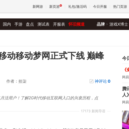
新网游
新页游
礼包/激活码
今日开服
热门页游
国内
手游
盘点
测试表
开服表
怀旧频道
品牌
游戏X博士
魔兽
天堂
移动移动梦网正式下线 巅峰
今
《
王权与
网易
作者：拾柒
神评论
0
腾
人
亿月活用户！了解2G时代移动互联网入口的兴衰历程，点
网易
17173 新闻导语