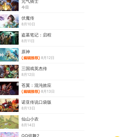
元气骑士
今日
伏魔传
8月10日
盗墓笔记：启程
8月11日
原神
8月12日
三国戏英杰传
8月12日
苍翼：混沌效应
8月13日
诺亚传说口袋版
8月13日
仙山小农
8月14日
QQ炫舞2