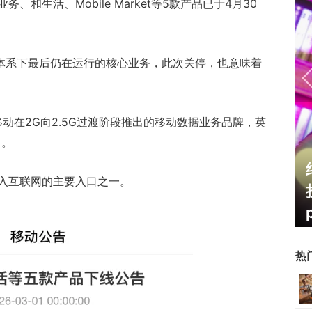
和生活、Mobile Market等5款产品已于4月30
”体系下最后仍在运行的核心业务，此次关停，也意味着
。
移动在2G向2.5G过渡阶段推出的移动数据业务品牌，英
）。
霸赛大区火
一看吓一跳：雷死人不偿命
入互联网的主要入口之一。
的囧图集（1170）
热