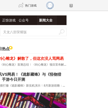
热门游戏
正惊游戏
公众号
新闻大全
DNF
传奇4
剑网3旗舰版
新天龙八部
日热点
剑心雕龙》解散了，但这次没人骂网易
自由
诛仙世界
新仙侠5
《剑心雕龙》首测总结
《剑心雕龙》项目宣布解散
讯VS网易！《诡影藏锋》与《怪物猎
》手游今日开测
搜打撤《诡影藏锋》新实机演示
8月新游前瞻：《诡秘之主》领衔