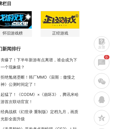
牌栏目
怀旧游戏榜
正经游戏
反馈
门新闻排行
0
夯爆了！下半年新游有点离谱，谁会成为下
一个现象级？
拒绝氪佬垄断！韩厂MMO《宙斯：傲慢之
w
神》公测时间定了！
起猛了！《CODM》×《崩坏3》，腾讯米哈
q
游首次联动官宣！
经典战棋《幻世录 重制版》定档九月，画质
z
光影全面升级
《无畏契约》开发者桌面惊现《CS2》！玩