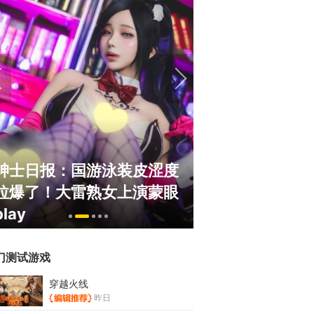
绅士日报：国游泳装皮涩度
巅峰在线150
拉爆了！大雷熟女上演蒙眼
游，如今带着怀
play
来了！
门测试游戏
穿越火线
昨日