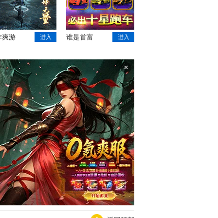
作爽游
谁是首富
进入
进入
×