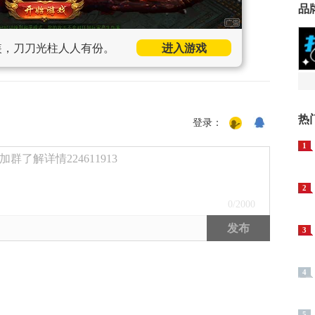
品
装，刀刀光柱人人有份。
进入游戏
热
登录：
1
了解详情224611913
2
0
/2000
发布
3
4
5