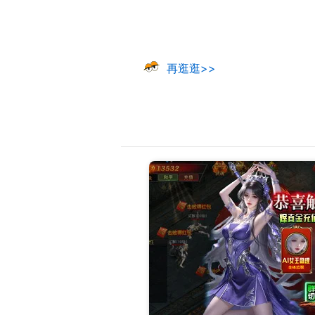
再逛逛>>