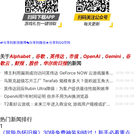
分享到新浪微博
分享到微信
分享到QQ空间
t
w
z
关于
Alphabet
，
谷歌
，
英伟达
，
市值
，
OpenAI
，
Gemini
，
谷
歌云
，
财报
，
股价
，
华尔街日报
的新闻
博主利用漏洞成功访问英伟达 GeForce NOW 云游戏服务底层 Windows 界面，将其变为“云电脑”
2026-08-10
马斯克超级芯片工厂 Terafab 规模有多大？面积超五角大楼、苹果园区等多个地标建筑总和
2026-08-10
英伟达回应Rubin Ultra降级：为客户提供最佳性能和效率
2026-08-09
OpenAI用1年时间证明 你并不用为AI换浏览器
2026-08-09
T2看好云游戏：未来三年进入商业化 游戏用户规模或扩大10倍
2026-08-09
热门新闻排行
1
《冒险岛怀旧服》30级免费神装别错过！新手必看重点