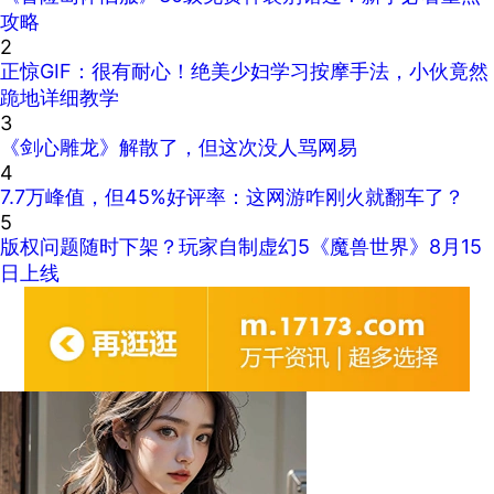
攻略
2
正惊GIF：很有耐心！绝美少妇学习按摩手法，小伙竟然
跪地详细教学
3
《剑心雕龙》解散了，但这次没人骂网易
4
7.7万峰值，但45%好评率：这网游咋刚火就翻车了？
5
版权问题随时下架？玩家自制虚幻5《魔兽世界》8月15
日上线