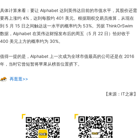
具体计算来看：要让 Alphabet 达到英伟达目前的市值水平，其股价还需
要再上涨约 4%，达到每股约 401 美元。根据期权交易员推算，从现在
到 5 月 15 日之间触达这一水平的概率约为 53%。另据 ThinkOrSwim
数据，Alphabet 在英伟达财报发布后的周五（5 月 22 日）恰好收于
400 美元上方的概率约为 30%。
值得一提的是，Alphabet 上一次成为全球市值最高的公司还是在 2016
年，当时它曾短暂将苹果从榜首位置挤下。
再逛逛>>
【来源：IT之家】