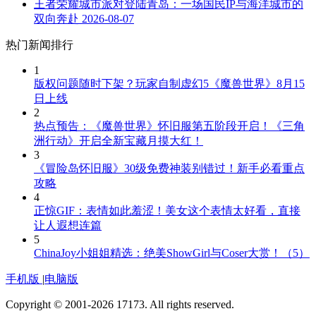
王者荣耀城市派对登陆青岛：一场国民IP与海洋城市的
双向奔赴
2026-08-07
热门新闻排行
1
版权问题随时下架？玩家自制虚幻5《魔兽世界》8月15
日上线
2
热点预告：《魔兽世界》怀旧服第五阶段开启！《三角
洲行动》开启全新宝藏月摸大红！
3
《冒险岛怀旧服》30级免费神装别错过！新手必看重点
攻略
4
正惊GIF：表情如此羞涩！美女这个表情太好看，直接
让人遐想连篇
5
ChinaJoy小姐姐精选：绝美ShowGirl与Coser大赏！（5）
手机版
|
电脑版
Copyright © 2001-2026 17173. All rights reserved.