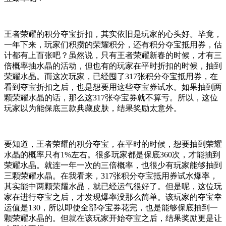
王者荣耀的积分夺宝折扣，其实依旧是玩家的心头好。毕竟，
一年下来，玩家们积攒的荣耀积分，还有积分夺宝抵用券，估
计都有上百张吧？虽然说，只有王者荣耀新春的时候，才有三
倍概率抽水晶的活动，但也有的玩家在平时折扣的时候，抽到
荣耀水晶。而这次玩家，已经囤了317张积分夺宝抵用券，在
看到夺宝折扣之后，也是想要用这些夺宝券试水。如果抽到两
颗荣耀水晶的话，那么这317张夺宝券就不算亏。所以，这位
玩家以为能保底三款典藏皮肤，结果奖励太意外。
要知道，王者荣耀的积分夺宝，在平时的时候，想要抽到荣耀
水晶的概率只有1%左右。很多玩家都是保底360次，才能抽到
荣耀水晶。就连一年一次的三倍概率，也很少有玩家能够抽到
三颗荣耀水晶。在我看来，317张积分夺宝抵用券试水爆率，
其实能中两颗荣耀水晶，就已经运气很好了。但是呢，这位玩
家在进行夺宝之后，才发现爆率没那么简单。该玩家的夺宝幸
运值是130，所以即使全部夺宝券花完，也是能够保底抽到一
颗荣耀水晶的。但就在该玩家开始夺宝之后，结果奖励更是让