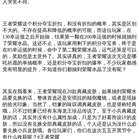
人哭笑不得。
王者荣耀这个积分夺宝折扣，和没有折扣的概率，其实是区别
不大的。不存在提高和降低的概率的可能，而这位玩家，在
130幸运值之后开始抽，结果第一颗在200幸运值的时候就抽到
了荣耀水晶。这还不止，该玩家用剩下的积分夺宝券，终于是
在85幸运值的时候，命中了第二颗荣耀水晶，运气还算是可以
的，奖励也是太意外了。其实讲真的，王者荣耀这次无论是哪
吒祈愿的单抽概率，还是积分夺宝折扣的爆率，不少玩家都感
觉有明显的提升，不知道你们都抽到荣耀水晶了没有呢？
其实在我看来，王者荣耀现在20款典藏皮肤，如果抽到荣耀水
晶要兑换的话，整体首选还是安琪拉的颠倒魔镜，或者是瑶妹
的拾光印象。当然了，铠爹的咏叹调典藏皮肤，也是堪称经典
哦，只不过铠爹已经有东海龙王珍品传说了。至于小兵典藏皮
肤的话，其实并没有什么属性加成，只是为了好看而设计的皮
肤，所以没有兑换全部典藏皮肤的话，个人还是认为没什么必
要兑换小兵皮肤哦。各位玩家们，你们在这次五五开黑节中，
有什么收获呢？#王者荣耀