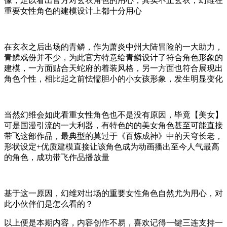
像，足以看出官方对玄衣角色的用心，其实不止玄衣，幻维在
重要女性角色的建模设计上都十分用心
在玄衣之后出场的青鳞，作为萧炎中州大陆冒险的一大助力，
青鳞戏份并不少，为此官方特意给青鳞设计了符合角色形象的
建模，一方面贴合天蛇府的着装风格，另一方面也符合展现出
角色个性，相比起之前怯懦胆小的小女孩形象，发生明显变化
当然幻维会如此看重女性角色也不是没有原因，毕竟【美女】
可是国漫引流的一大利器，有特色的的美女角色甚至可能直接
带飞这部作品，最典型的莫过于《百炼成神》中的天穹长老，
形状设定+优质建模直接让该角色成为动画播出至今人气最高
的角色，成功带飞作品播放量
基于这一原因，幻维对出场的重要女性角色自然尤为用心，对
此小伙伴们是怎么看的？
以上便是本期内容，内容创作不易，喜欢记得一键三连支持一