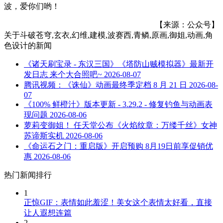
波，爱你们哟！
【来源：公众号】
关于
斗破苍穹,玄衣,幻维,建模,波赛西,青鳞,原画,御姐,动画,角
色设计
的新闻
《诸天刷宝录 - 东汉三国》《塔防山贼模拟器》最新开
发日志 来个大合照吧~
2026-08-07
腾讯视频：《诛仙》动画最终季定档 8 月 21 日
2026-08-
07
《100% 鲜橙汁》版本更新 - 3.29.2 - 修复钓鱼与动画表
现问题
2026-08-06
萝莉变御姐！ 任天堂公布《火焰纹章：万缕千丝》女神
苏谛斯实机
2026-08-06
《命运石之门：重启版》开启预购 8月19日前享促销优
惠
2026-08-06
热门新闻排行
1
正惊GIF：表情如此羞涩！美女这个表情太好看，直接
让人遐想连篇
2