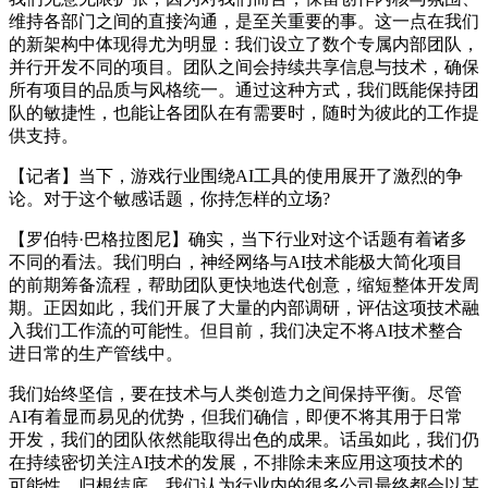
维持各部门之间的直接沟通，是至关重要的事。这一点在我们
的新架构中体现得尤为明显：我们设立了数个专属内部团队，
并行开发不同的项目。团队之间会持续共享信息与技术，确保
所有项目的品质与风格统一。通过这种方式，我们既能保持团
队的敏捷性，也能让各团队在有需要时，随时为彼此的工作提
供支持。
【记者】当下，游戏行业围绕AI工具的使用展开了激烈的争
论。对于这个敏感话题，你持怎样的立场?
【罗伯特·巴格拉图尼】确实，当下行业对这个话题有着诸多
不同的看法。我们明白，神经网络与AI技术能极大简化项目
的前期筹备流程，帮助团队更快地迭代创意，缩短整体开发周
期。正因如此，我们开展了大量的内部调研，评估这项技术融
入我们工作流的可能性。但目前，我们决定不将AI技术整合
进日常的生产管线中。
我们始终坚信，要在技术与人类创造力之间保持平衡。尽管
AI有着显而易见的优势，但我们确信，即便不将其用于日常
开发，我们的团队依然能取得出色的成果。话虽如此，我们仍
在持续密切关注AI技术的发展，不排除未来应用这项技术的
可能性。归根结底，我们认为行业内的很多公司最终都会以某