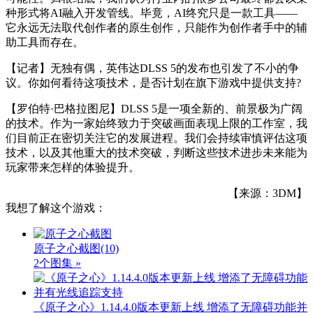
种形式将AI融入开发管线。毕竟，AI终究只是一款工具——
它永远无法取代创作者的原生创作，只能作为创作者手中的辅
助工具而存在。
【记者】无独有偶，英伟达DLSS 5的发布也引发了不小的争
议。你如何看待这项技术，是否计划在旗下游戏中提供支持?
【罗伯特·巴格拉图尼】DLSS 5是一项全新的、前景极为广阔
的技术。作为一家始终致力于突破画面表现上限的工作室，我
们目前正在密切关注它的发展进程。我们会持续审慎评估这项
技术，以及其他重大的技术突破，判断这些技术进步未来能为
玩家带来怎样的体验提升。
【来源：3DM】
我想了解这个游戏：
原子之心截图
(10)
2个图集 »
《原子之心》1.14.4.0版本更新上线 增添了无障碍功能并