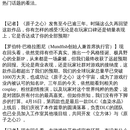
热门话题的看法。
【记者】《原子之心》发售至今已逾三年。时隔这么久再回望
这款作品，你有怎样的感受?无论是在玩家口碑还是销量表现
上，它是否达成了你的全部预期?
【罗伯特·巴格拉图尼（Mundfish创始人兼首席执行官）】现
在回头看，依然觉得有些不真实。推出一个风格怪诞、极具野
心的全新IP，从来都是一场豪赌，但我们最终收获了远超预期
的回报。无论是商业表现，还是玩家社群对游戏的接纳度，这
款作品都超出了我们的预期。我们的全球玩家总量早已突破
1000万大关，也成功让《原子之心》这个宇宙，成为了游戏行
业内被认可的知名IP。三年后的今天，依然能看到相关的
cosplay、粉丝剧情推演，以及玩家对这个世界纯粹的热爱，这
是对团队所有付出的最高嘉奖。但如你所知，我们没有停下脚
步的打算。4月16日，第四款也是最后一款DLC《血染水晶》
上线后，我们庆祝了本作篇章的圆满落幕，负责DLC的团队
也已全员加入工作室其他项目组，共同开发《立方体》与《原
子之心2》。