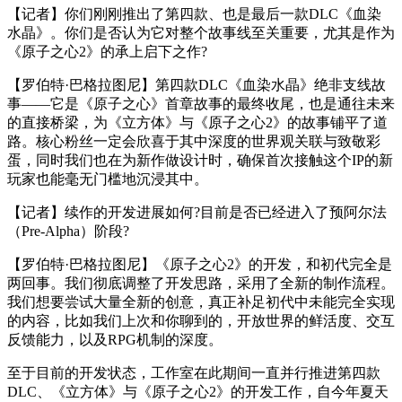
【记者】你们刚刚推出了第四款、也是最后一款DLC《血染
水晶》。你们是否认为它对整个故事线至关重要，尤其是作为
《原子之心2》的承上启下之作?
【罗伯特·巴格拉图尼】第四款DLC《血染水晶》绝非支线故
事——它是《原子之心》首章故事的最终收尾，也是通往未来
的直接桥梁，为《立方体》与《原子之心2》的故事铺平了道
路。核心粉丝一定会欣喜于其中深度的世界观关联与致敬彩
蛋，同时我们也在为新作做设计时，确保首次接触这个IP的新
玩家也能毫无门槛地沉浸其中。
【记者】续作的开发进展如何?目前是否已经进入了预阿尔法
（Pre-Alpha）阶段?
【罗伯特·巴格拉图尼】《原子之心2》的开发，和初代完全是
两回事。我们彻底调整了开发思路，采用了全新的制作流程。
我们想要尝试大量全新的创意，真正补足初代中未能完全实现
的内容，比如我们上次和你聊到的，开放世界的鲜活度、交互
反馈能力，以及RPG机制的深度。
至于目前的开发状态，工作室在此期间一直并行推进第四款
DLC、《立方体》与《原子之心2》的开发工作，自今年夏天