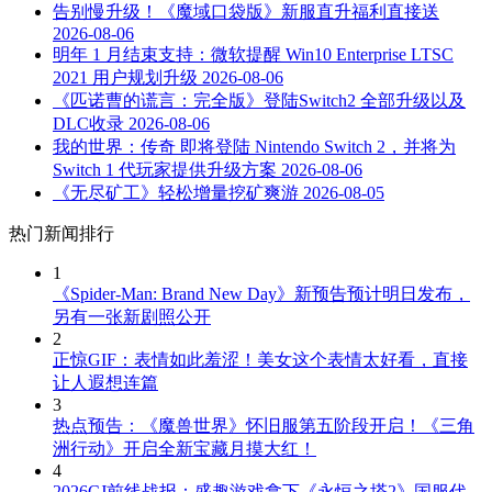
告别慢升级！《魔域口袋版》新服直升福利直接送
2026-08-06
明年 1 月结束支持：微软提醒 Win10 Enterprise LTSC
2021 用户规划升级
2026-08-06
《匹诺曹的谎言：完全版》登陆Switch2 全部升级以及
DLC收录
2026-08-06
我的世界：传奇 即将登陆 Nintendo Switch 2，并将为
Switch 1 代玩家提供升级方案
2026-08-06
《无尽矿工》轻松增量挖矿爽游
2026-08-05
热门新闻排行
1
《Spider-Man: Brand New Day》新预告预计明日发布，
另有一张新剧照公开
2
正惊GIF：表情如此羞涩！美女这个表情太好看，直接
让人遐想连篇
3
热点预告：《魔兽世界》怀旧服第五阶段开启！《三角
洲行动》开启全新宝藏月摸大红！
4
2026CJ前线战报：盛趣游戏拿下《永恒之塔2》国服代