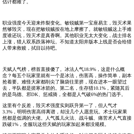
估计都难了。
职业强度今天迎来炸裂变化。敏锐贼第一宝座易主，毁灭术果
然够毁灭，现在把敏锐贼按在地上摩擦了。就敏锐贼这上手难
度谁还玩，毁灭术是真香啊。其他职业无太大变化，战士排名
上涨，猎人双系跌落神坛。不知道太阳井版本上线是否会给猎
人带来救赎，拭目以待吧。
天赋人气榜，榜首直接傻了。冰法人气18.9%，这是什么概
念？每五个玩家里就有一个是冰法，伤害高，操作简单，副本
抢着要。难怪大家都削尖了脑袋往里挤，现在进本一眼望过
去，半队都是搓寒冰箭的。第二名，生存猎10.1%，紧随其后
的是鸟德、邪DK、惩戒骑，全都是人气破6%的热门选手。
这里有个反差，毁灭术强度实则跃升第一了，但人气才
3.3%，明明伤害高得离谱，却没几个人愿意玩。术士玩家果
然都是低调的大佬。人气孤儿火法、战斗贼、痛苦术人气直接
跌破1%，全服玩这些天赋的玩家加起来都没规模。