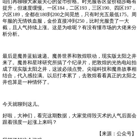
咱们再聊聊大家最关心的金币价格。时光服各区金价稳步略有
提升，但速度缓慢。一区184，二区193，三区190、四区197，
六区189，全都在180到200之间晃悠，只有时光五最低175。周
年服的无情铁血服，金价直接冲到250，比时光服贵了一大
截，且人气持续上涨。这是为啥呢？有没有懂市场的大佬来分
析分析。
最后是魔兽蓝贴速递。魔兽世界和敦煌联动，现实版太阳之井
来了。魔兽和星球研究所搞了个纪录片，把敦煌的光热电站拍
成了现实版太阳之井，这波必须点赞。尖端科技和魔兽故事相
结合，代入感拉满。以后打本累了，去敦煌看看真正的太阳之
井也算是一种情怀了。
今天就聊到这儿。
好啦，大神们，看完这期数据，大家觉得毁灭术的人气后面会
跟着强度一起涨上来吗？
【来源：公众号】