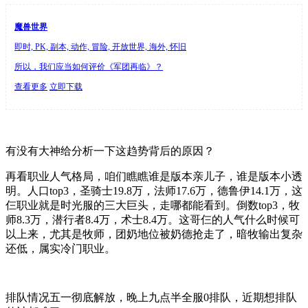
魔兽世界
即时, PK, 副本, 动作, 冒险, 开放世界, 海外, 怀旧
所以，我们应当如何评价《军团再临》？
查看更多
立即下载
有没有大神给分析一下这趋势背后的原因？
再看职业人气格局，咱们瞧瞧谁是版本亲儿子，谁是版本小透
明。人口top3，圣骑士19.8万，法师17.6万，德鲁伊14.1万，这
仨职业就是时光服的三大巨头，走哪都能看到。倒数top3，牧
师8.3万，潜行者8.4万，术士8.4万。这哥仨的人气什么时候可
以上来，尤其是牧师，团奶地位被奶德抢走了，暗牧输出复杂
还低，属实冷门职业。
排队情况五一彻底解放，晚上九点半全服0排队，近期想排队