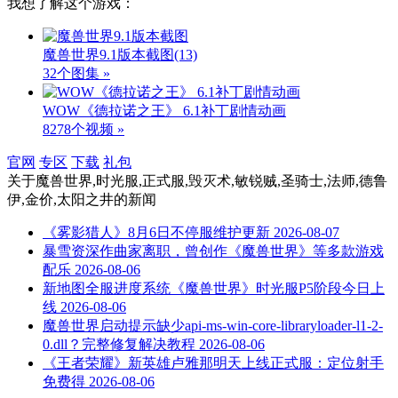
我想了解这个游戏：
魔兽世界9.1版本截图
(13)
32个图集 »
WOW《德拉诺之王》 6.1补丁剧情动画
8278个视频 »
官网
专区
下载
礼包
关于
魔兽世界,时光服,正式服,毁灭术,敏锐贼,圣骑士,法师,德鲁
伊,金价,太阳之井
的新闻
《雾影猎人》8月6日不停服维护更新
2026-08-07
暴雪资深作曲家离职，曾创作《魔兽世界》等多款游戏
配乐
2026-08-06
新地图全服进度系统《魔兽世界》时光服P5阶段今日上
线
2026-08-06
魔兽世界启动提示缺少api-ms-win-core-libraryloader-l1-2-
0.dll？完整修复解决教程
2026-08-06
《王者荣耀》新英雄卢雅那明天上线正式服：定位射手
免费得
2026-08-06