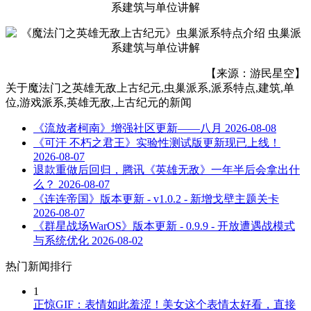
【来源：游民星空】
关于
魔法门之英雄无敌上古纪元,虫巢派系,派系特点,建筑,单
位,游戏派系,英雄无敌,上古纪元
的新闻
《流放者柯南》增强社区更新——八月
2026-08-08
《可汗 不朽之君王》实验性测试版更新现已上线！
2026-08-07
退款重做后回归，腾讯《英雄无敌》一年半后会拿出什
么？
2026-08-07
《连连帝国》版本更新 - v1.0.2 - 新增戈壁主题关卡
2026-08-07
《群星战场WarOS》版本更新 - 0.9.9 - 开放遭遇战模式
与系统优化
2026-08-02
热门新闻排行
1
正惊GIF：表情如此羞涩！美女这个表情太好看，直接