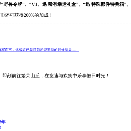
得
“野兽令牌”、“V1、迅 稀有幸运礼盒”、“迅 特殊部件特典箱”
、金币还可获得200%的加成！
玩家而言，这或许已是目前所能期待的最好结局……
，即刻前往繁荣山丘，在竞速与欢笑中乐享假日时光！
年