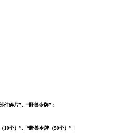
 部件碎片”、“野兽令牌”
；
10个）”、“野兽令牌（50个）”
；