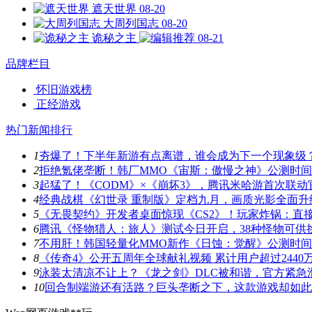
遮天世界
08-20
大周列国志
08-20
诡秘之主
08-21
品牌栏目
怀旧游戏榜
正经游戏
热门新闻排行
1
夯爆了！下半年新游有点离谱，谁会成为下一个现象级
2
拒绝氪佬垄断！韩厂MMO《宙斯：傲慢之神》公测时
3
起猛了！《CODM》×《崩坏3》，腾讯米哈游首次联动
4
经典战棋《幻世录 重制版》定档九月，画质光影全面升
5
《无畏契约》开发者桌面惊现《CS2》！玩家炸锅：直
6
腾讯《怪物猎人：旅人》测试今日开启，38种怪物可供
7
不用肝！韩国轻量化MMO新作《日蚀：觉醒》公测时
8
《传奇4》公开五周年全球献礼视频 累计用户超过2440
9
泳装太清凉不让上？《龙之剑》DLC被和谐，官方紧急
10
回合制端游还有活路？巨头垄断之下，这款游戏却如此