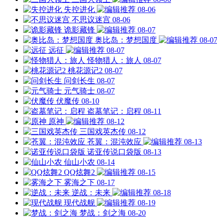
失控进化
08-06
不思议迷宫
08-06
诡影藏锋
08-07
奥比岛：梦想国度
08-0
远征
08-07
怪物猎人：旅人
08-07
桃花源记2
08-07
问剑长生
08-07
元气骑士
08-07
伏魔传
08-10
盗墓笔记：启程
08-11
原神
08-12
三国戏英杰传
08-12
苍翼：混沌效应
08-13
诺亚传说口袋版
08-13
仙山小农
08-14
QQ炫舞2
08-15
雾海之下
08-17
逆战：未来
08-18
现代战舰
08-19
梦战：剑之海
08-20