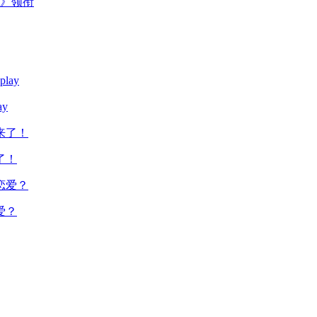
主》领衔
y
了！
爱？