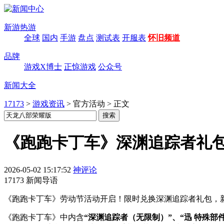
新游热游
全球
国内
手游
盘点
测试表
开服表
怀旧频道
品牌
游戏X博士
正惊游戏
公众号
新闻大全
17173
>
游戏资讯
>
官方活动
>
正文
《跑跑卡丁车》深渊追踪者礼包
2026-05-02 15:17:52
神评论
17173 新闻导语
《跑跑卡丁车》劳动节活动开启！限时兑换深渊追踪者礼包，新赛
《跑跑卡丁车》中内含
“深渊追踪者（无限制）”、“迅 特殊部件