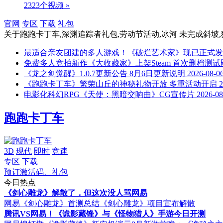
2323个视频 »
官网
专区
下载
礼包
关于
跑跑卡丁车,深渊追踪者礼包,劳动节活动,冰河 未完成斜坡,猜拳
最适合亲友团建的多人游戏！《破烂艺术家》现已正式发
免费多人竞拍新作《大收藏家》上架Steam 首次删档测
《龙之剑觉醒》1.0.7更新公告 8月6日更新说明
2026-08-0
《跑跑卡丁车》繁荣山丘的神秘礼物开放 多重活动开启
2
电影化科幻RPG《天使：黑暗交响曲》CG宣传片
2026-08
跑跑卡丁车
3D
现代
即时
竞速
专区
下载
预订激活码、礼包
今日热点
《剑心雕龙》解散了，但这次没人骂网易
网易《剑心雕龙》首测总结
《剑心雕龙》项目宣布解散
腾讯VS网易！《诡影藏锋》与《怪物猎人》手游今日开测