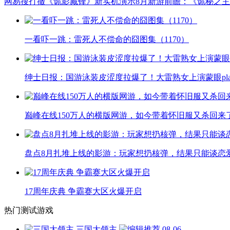
网易搜打撤《诡影藏锋》新实机演示
8月新游前瞻：《诡秘之
一看吓一跳：雷死人不偿命的囧图集（1170）
绅士日报：国游泳装皮涩度拉爆了！大雷熟女上演蒙眼pla
巅峰在线150万人的横版网游，如今带着怀旧服又杀回来
盘点8月扎堆上线的影游：玩家想扔核弹，结果只能谈恋
17周年庆典 争霸赛大区火爆开启
热门测试游戏
三国大领主
08-06