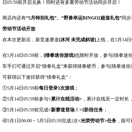
日05:59前开启兑换！同时还有多重劳动节活动同步开启！
商店内还有
“5月特别礼包”、“野兽幸运BINGO2超值礼包”
同步
劳动节活动开放
在本次更新后，新竞速赛道
[冰河 未完成斜坡]
上线，在5月14
在5月14日05:59前，
[猜拳迷你游戏]
也限时开放，参与[猜拳迷你
车手们可通过开启“猜拳礼盒”来获得猜拳硬币，参与[猜拳迷你
可获得以下途径获得“猜拳礼盒”：
①5月14日05:59前
每日登录1次游戏
；
②5月14日05:59前参与
<累计在线活动>
，累计在线至一定时长
③5月14日05:59前完成
<新赛道登场！>1阶段任务
；
④5月1日06:00 ~ 5月5日05:59完成1次
<光荣劳动节>任务
，除可