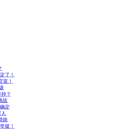
？
间定了！
官宣！
级
接抄？
挑战
间确定
万人
滑跪
坚挺！