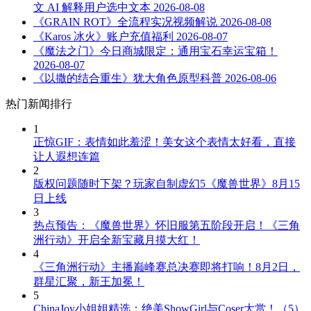
文 AI 解释用户选中文本
2026-08-08
《GRAIN ROT》全流程实况视频解说
2026-08-08
《Karos 冰火》账户充值福利
2026-08-07
《魔法之门》今日商城限定：通用宝石幸运宝箱！
2026-08-07
《以撒的结合重生》犹大角色原型科普
2026-08-06
热门新闻排行
1
正惊GIF：表情如此羞涩！美女这个表情太好看，直接
让人遐想连篇
2
版权问题随时下架？玩家自制虚幻5《魔兽世界》8月15
日上线
3
热点预告：《魔兽世界》怀旧服第五阶段开启！《三角
洲行动》开启全新宝藏月摸大红！
4
《三角洲行动》主播巅峰赛总决赛即将打响！8月2日，
群星汇聚，新王加冕！
5
ChinaJoy小姐姐精选：绝美ShowGirl与Coser大赏！（5）