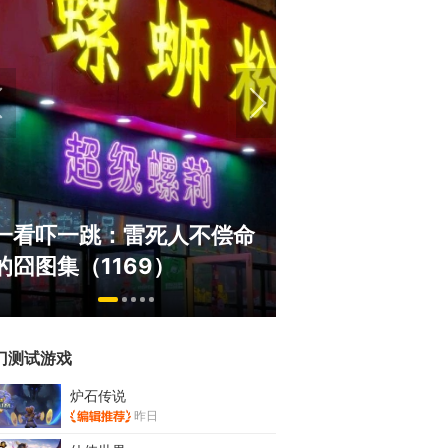
盘点8月扎堆上
一看吓一跳：雷死人不偿命
玩家想扔核弹，
的囧图集（1169）
恋爱？
门测试游戏
炉石传说
昨日