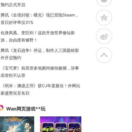
预约正式开启
腾讯《全境封锁：曙光》现已登陆Steam，
z
首日好评率仅31%
化身凤凰、变巨剑！这款开放世界修仙新
t
游，自由度有够野！
腾讯《龙石战争》停运，制作人三国题材新
作开启预约
《宝可梦》前高管多地厕间偷拍被捕，涉事
高管拒不认罪
《明末：渊虚之羽》获CJ年度最佳！外网玩
家盛赞实至名归
Wan网页游戏**玩