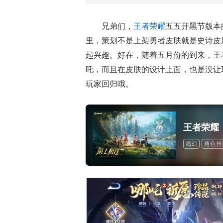
S35赛季 命归缘起
兄弟们，
王者荣耀
五五开黑节版本
里，策划不是上架勇者皮肤就是史诗皮
起兴趣。好在，随着五月份的到来，王
吒，而且在皮肤的设计上面，也是没让
玩家回归哦。
王者荣耀
魔幻
角色扮