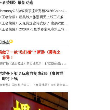
王者荣耀》最新动态
armonyOS游戏携顶流IP亮相2026ChinaJoy，展区热度持续高涨
《王者荣耀》新英雄卢雅那明天上线正式服：定位射手 免费得
《王者荣耀》又免费送史诗皮肤了 扁鹊双面药师 价值88.8元
王者荣耀》2026KPL夏季赛常规赛第三轮W1D1 | 整装待发，谁将赢取开门红？
日热点
易做了一款“吃打撤”？新游《雾海之
》首曝！
搜打撤《诡影藏锋》新实机演示
8月新游前瞻：《诡秘之主》领衔
时准备下架？玩家自制虚幻5《魔兽世
》即将上线
兽世界》国服整治公告
《魔兽世界》TBC周年大更：双经典团本回归！