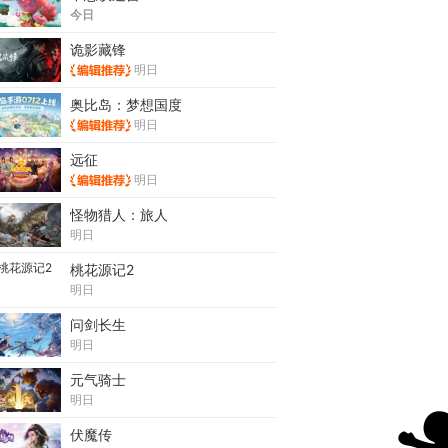
今日
诡影藏锋
明日
奥比岛：梦想国度
明日
远征
明日
怪物猎人：旅人
明日
桃花源记2
明日
问剑长生
明日
元气骑士
明日
伏魔传