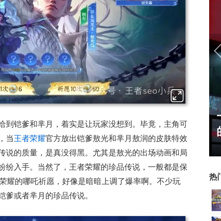
正惊漫谈：从MU开始，为
给到铠爹和芈月，着实是让玩家没想到。毕竟，主角可
什么网游翅膀成了"躲不掉
，当
王者荣耀
官方放出铠爹敖光和芈月敖润的皮肤特效
的刚需"？
传说的质量，是真没得黑。尤其是敖光的出场动画和局
纷纷入手。当然了，王者荣耀的珍品传说，一般都是保
热
王者荣耀的哪吒祈愿，好像是暗暗上调了爆率啊。不少玩
铠爹或者芈月的珍品传说。