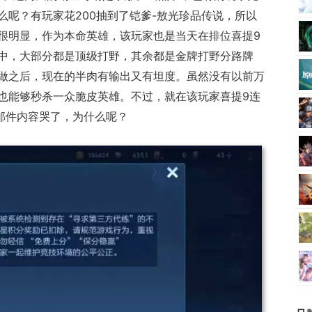
么呢？有玩家花200抽到了铠爹-敖光珍品传说，所以
很明显，作为本命英雄，该玩家也是当天在排位喜提9
中，大部分都是顶级打野，其余都是金牌打野分路牌
做之后，现在的半肉有输出又有坦度。虽然没有以前万
也能够秒杀一众脆皮英雄。不过，就在该玩家喜提9连
邮件内容哭了，为什么呢？