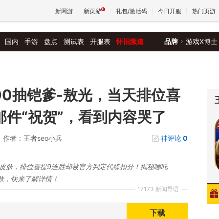
新网游
新页游
礼包/激活码
今日开服
热门页游
国内
手游
盘点
测试表
开服表
怀旧频道
品牌
游戏X博士
魔兽
天堂
00抽铠爹-敖光，当天排位喜
邮件“祝贺”，看到内容哭了
王权与
作者：王者seo小兵
神评论
0
光皮肤，排位喜提9连胜却被官方判定代练扣分！揭秘哪吒
肤，快来了解详情！
17173 新闻导语
下载