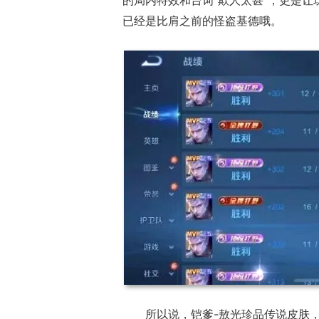
已经是比肩之前的怪盗基德哦。
所以说，铠爹-敖光珍品传说皮肤