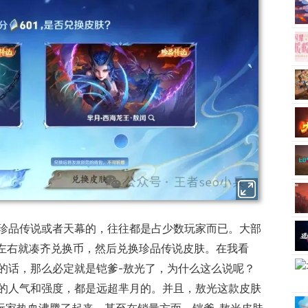
珍品传说或者天幕的，往往都是占少数玩家而已。大部
0左右就凑齐兑换币，然后兑换珍品传说皮肤。在我看
的话，那么必定就是铠爹-敖光了，为什么这么说呢？
的人气和强度，都是远超芈月的。并且，敖光这款皮肤
玩家热血沸腾了起来。甚至在销量方面，铠爹-敖光皮肤