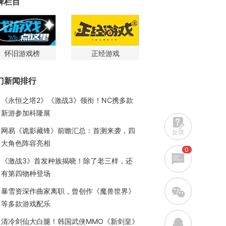
牌栏目
怀旧游戏榜
正经游戏
门新闻排行
《永恒之塔2》《激战3》领衔！NC携多款
新游参加科隆展
网易《诡影藏锋》前瞻汇总：首测来袭，四
反馈
大角色阵容亮相
0
《激战3》首发种族揭晓！除了老三样，还
有第四物种登场
w
暴雪资深作曲家离职，曾创作《魔兽世界》
等多款游戏配乐
q
清冷剑仙大白腿！韩国武侠MMO《新剑皇》