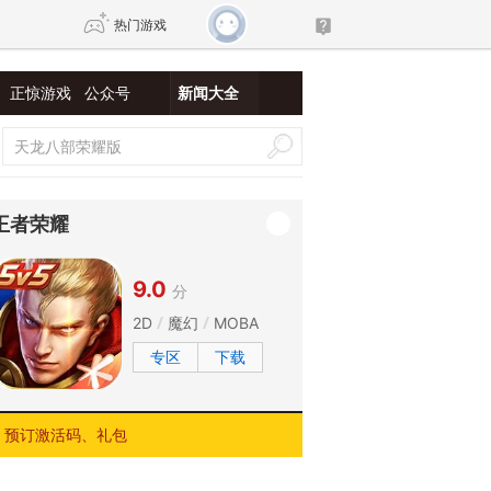
热门游戏
正惊游戏
公众号
新闻大全
DNF
传奇4
剑网3旗舰版
新天龙八部
王者荣耀
自由
诛仙世界
新仙侠5
9.0
分
2D
魔幻
MOBA
专区
下载
预订激活码、礼包