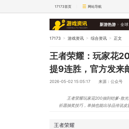
17173首页
网站导航
新游热游
全球
17173
游戏资讯
综合资讯
正文
>
>
>
王者荣耀：玩家花2
提9连胜，官方发来
2026-05-02 15:05:17
来源：公众号
王者荣耀玩家花200抽到铠爹-敖
祈愿抽奖技巧，单抽也能出珍品传说皮
王者荣耀