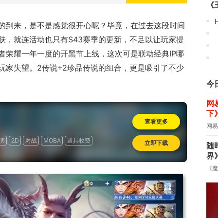
《
H
的到来，是不是感觉很开心呢？毕竟，在过去这段时间
肤，就连活动也只有S43赛季的更新，不足以让玩家提
者荣耀一年一度的开黑节上线，这次可是联动经典IP哪
《
玩家失望。2传说+2珍品传说的组合，更是吸引了不少
今
网
下
查看更多
网易
演
2D
对战
MOBA
道具收费
立即下载
随
界
《魔