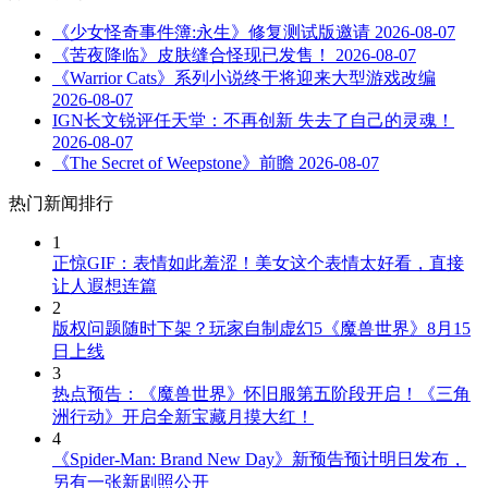
《少女怪奇事件簿:永生》修复测试版邀请
2026-08-07
《苦夜降临》皮肤缝合怪现已发售！
2026-08-07
《Warrior Cats》系列小说终于将迎来大型游戏改编
2026-08-07
IGN长文锐评任天堂：不再创新 失去了自己的灵魂！
2026-08-07
《The Secret of Weepstone》前瞻
2026-08-07
热门新闻排行
1
正惊GIF：表情如此羞涩！美女这个表情太好看，直接
让人遐想连篇
2
版权问题随时下架？玩家自制虚幻5《魔兽世界》8月15
日上线
3
热点预告：《魔兽世界》怀旧服第五阶段开启！《三角
洲行动》开启全新宝藏月摸大红！
4
《Spider-Man: Brand New Day》新预告预计明日发布，
另有一张新剧照公开