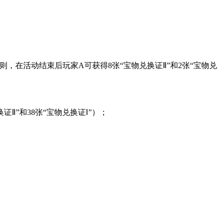
规则，在活动结束后玩家A可获得8张“宝物兑换证Ⅱ”和2张“宝物兑
换证Ⅱ”和38张“宝物兑换证Ⅰ”）；