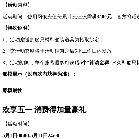
【活动内容】
活动期间，使用网银充值每累计充值仅需满
3500
元
，官方将赠
【特殊说明】
1、活动赠送的船只模型变装道具为拾取绑定；
2、该活动奖励将于活动结束之后5个工作日内发放；
3、活动期间，每个账号最多可获赠
5
个“神谕金狮”
永久型船只
船模展示（以游戏内获得为准）：
船模属性：
欢享五一 消费得加量豪礼
【活动时间】
5
月1日00:00-5月11日24:00