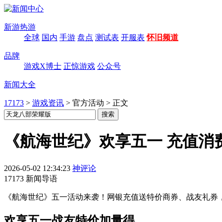
新游热游
全球
国内
手游
盘点
测试表
开服表
怀旧频道
品牌
游戏X博士
正惊游戏
公众号
新闻大全
17173
>
游戏资讯
>
官方活动
>
正文
《航海世纪》欢享五一 充值消
2026-05-02 12:34:23
神评论
17173 新闻导语
《航海世纪》五一活动来袭！网银充值送特价商券、战友礼券，累
欢享五一
战友特价加量得