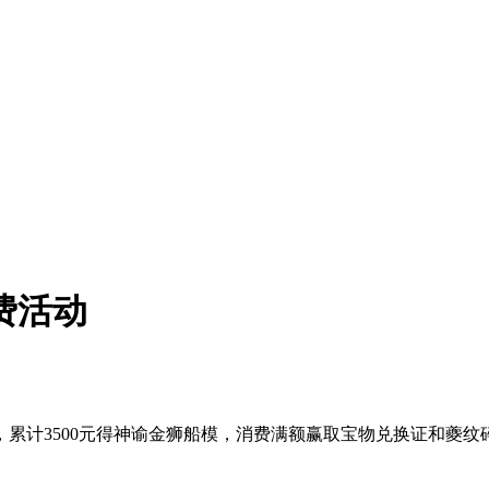
费活动
计3500元得神谕金狮船模，消费满额赢取宝物兑换证和夔纹碎片