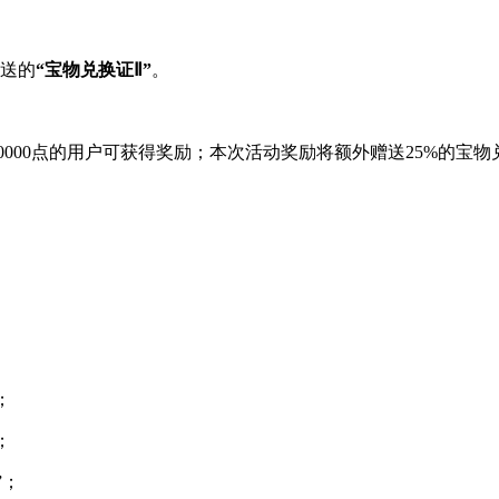
送的
“宝物兑换证Ⅱ”
。
000点的用户可获得奖励；本次活动奖励将额外赠送25%的宝物
；
；
”；