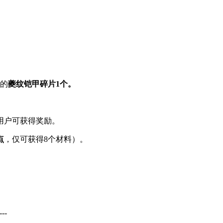
的
夔纹铠甲碎片1个。
用户可获得奖励。
点
，仅可获得8个材料）。
--