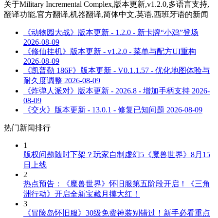
关于
Military Incremental Complex,版本更新,v1.2.0,多语言支持,
翻译功能,官方翻译,机器翻译,简体中文,英语,西班牙语
的新闻
《动物园大战》版本更新 - 1.2.0 - 新卡牌“小鸡”登场
2026-08-09
《修仙挂机》版本更新 - v1.2.0 - 菜单与配方UI重构
2026-08-09
《凯普勒 186F》版本更新 - V0.1.1.57 - 优化地图体验与
耐久度调整
2026-08-09
《炸弹人派对》版本更新 - 2026.8 - 增加手柄支持
2026-
08-09
《交火》版本更新 - 13.0.1 - 修复已知问题
2026-08-09
热门新闻排行
1
版权问题随时下架？玩家自制虚幻5《魔兽世界》8月15
日上线
2
热点预告：《魔兽世界》怀旧服第五阶段开启！《三角
洲行动》开启全新宝藏月摸大红！
3
《冒险岛怀旧服》30级免费神装别错过！新手必看重点