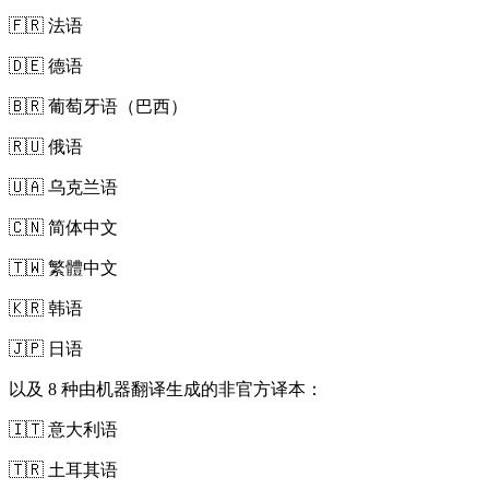
🇫🇷 法语
🇩🇪 德语
🇧🇷 葡萄牙语（巴西）
🇷🇺 俄语
🇺🇦 乌克兰语
🇨🇳 简体中文
🇹🇼 繁體中文
🇰🇷 韩语
🇯🇵 日语
以及 8 种由机器翻译生成的非官方译本：
🇮🇹 意大利语
🇹🇷 土耳其语