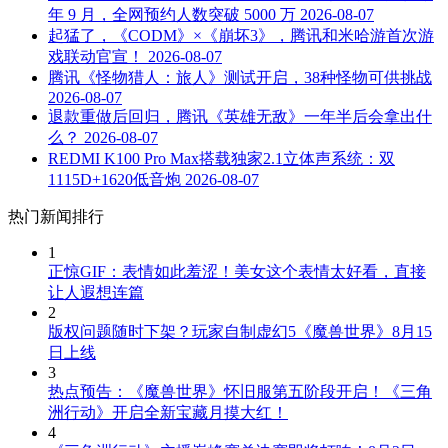
年 9 月，全网预约人数突破 5000 万
2026-08-07
起猛了，《CODM》×《崩坏3》，腾讯和米哈游首次游
戏联动官宣！
2026-08-07
腾讯《怪物猎人：旅人》测试开启，38种怪物可供挑战
2026-08-07
退款重做后回归，腾讯《英雄无敌》一年半后会拿出什
么？
2026-08-07
REDMI K100 Pro Max搭载独家2.1立体声系统：双
1115D+1620低音炮
2026-08-07
热门新闻排行
1
正惊GIF：表情如此羞涩！美女这个表情太好看，直接
让人遐想连篇
2
版权问题随时下架？玩家自制虚幻5《魔兽世界》8月15
日上线
3
热点预告：《魔兽世界》怀旧服第五阶段开启！《三角
洲行动》开启全新宝藏月摸大红！
4