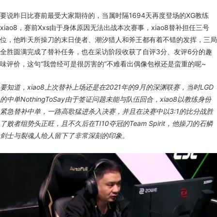
要说昨日比赛前最受大家期待的，当属时隔1694天再度登场的XG教练
xiao8，赛前Xxs由于身体原因无法出战本次赛事，xiao8替补担任三号
位，他昨天所操刀的末日使者、潮汐猎人和斧王都有着不错的发挥，三局
全胜圆满完成了替补任务，也在采访阶段收获了自评3分、友评6分的趣
味评价，这句“我曾经可是很厉害的”不难看出偶像包袱还是蛮重的呢~
要知道，xiao8上次替补上场还是在2021年的9月的深渊联赛，当时LGD
的中单NothingToSay由于签证问题未能与队伍回合，xiao8以教练身份
紧急替补中单，一路高歌猛进杀入决赛，并且在决赛中以3:1的比分战胜
了败者组势头正旺，且不久后在TI10夺冠的Team Spirit，他操刀的石鳞
剑士与裂魂人给人留下了非常深刻的印象。