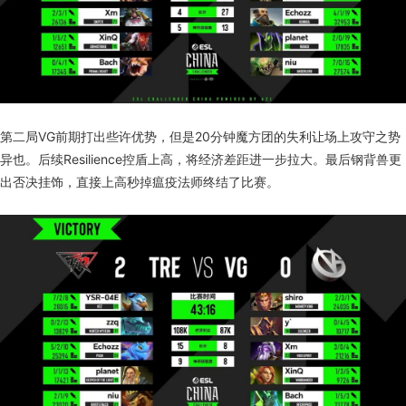
第二局VG前期打出些许优势，但是20分钟魔方团的失利让场上攻守之势
异也。后续Resilience控盾上高，将经济差距进一步拉大。最后钢背兽更
出否决挂饰，直接上高秒掉瘟疫法师终结了比赛。