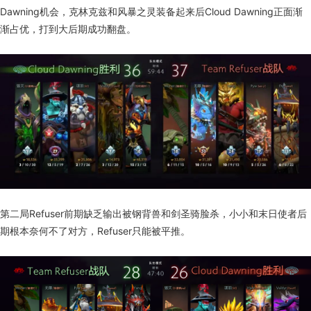
Dawning机会，克林克兹和风暴之灵装备起来后Cloud Dawning正面渐
渐占优，打到大后期成功翻盘。
第二局Refuser前期缺乏输出被钢背兽和剑圣骑脸杀，小小和末日使者后
期根本奈何不了对方，Refuser只能被平推。