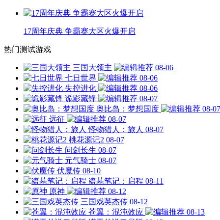
17周年庆典 争霸赛大区火爆开启
热门测试游戏
三国大领主
08-06
七日世界
08-06
失控进化
08-06
诡影藏锋
08-07
奥比岛：梦想国度
08-0
远征
08-07
怪物猎人：旅人
08-07
桃花源记2
08-07
问剑长生
08-07
元气骑士
08-07
伏魔传
08-10
盗墓笔记：启程
08-11
原神
08-12
三国戏英杰传
08-12
苍翼：混沌效应
08-13