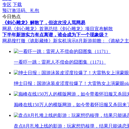
专区
下载
预订激活码、礼包
今日热点
《剑心雕龙》解散了，但这次没人骂网易
网易《剑心雕龙》首测总结
《剑心雕龙》项目宣布解散
下半年新游实力有点离谱，谁会成为下一个现象级？
网易搜打撤《诡影藏锋》新实机演示
8月新游前瞻：《诡秘之
一看吓一跳：雷死人不偿命的囧图集（1171）
绅士日报：国游泳装皮涩度拉爆了！大雷熟女上演蒙眼pla
巅峰在线150万人的横版网游，如今带着怀旧服又杀回来
盘点8月扎堆上线的影游：玩家想扔核弹，结果只能谈恋