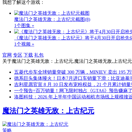
我想了解这个游戏：
魔法门之英雄无敌：上古纪元截图
(8)
1个图集 »
《魔法门之英雄无敌：上古纪元》将于4月30日开启抢先
1个视频 »
官网
专区
下载
礼包
关于
魔法门之英雄无敌：上古纪元,魔法门之英雄无敌,上古纪元,
五菱代步车全球销量突破 300 万辆，MINIEV 卖出 195 
德系巨头集体哑火！日本7月进口车销量下滑：比亚迪暴涨
吉利星愿官宣 8 月 10 日发布宠粉权益，21 个月累计销量突
一个预告=百万销量！网飞限时独占《GTA6》预告赚麻
洛图科技：2026 年上半年中国运动相机市场线上规模接近翻
魔法门之英雄无敌：上古纪元
策略