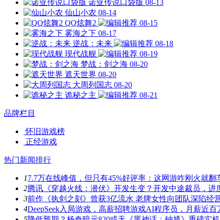
诺亚传说口袋版
08-13
仙山小农
08-14
QQ炫舞2
08-15
雾海之下
08-17
逆战：未来
08-18
现代战舰
08-19
梦战：剑之海
08-20
遮天世界
08-20
大周列国志
08-20
诡秘之主
08-21
品牌栏目
怀旧游戏榜
正经游戏
热门新闻排行
1
7.7万在线峰值，但只有45%好评率：这网游咋刚火就翻
2
腾讯《穿越火线：潜伏》开发生变？开发中途裁员，进
3
前作《执剑之刻》曾获3亿流水 老牌女性向团队深陷经
4
DeepSeek入局游戏，高薪招聘游戏AI程序员，月薪近百
5
降低预期？杨奇暗示820或无《黑神话：钟馗》重磅实