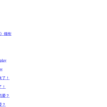
主》领衔
y
了！
爱？