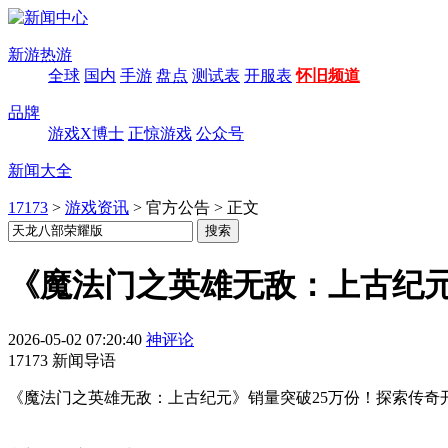
新游热游
全球
国内
手游
盘点
测试表
开服表
怀旧频道
品牌
游戏X博士
正惊游戏
公众号
新闻大全
17173
>
游戏资讯
>
官方公告
>
正文
《魔法门之英雄无敌：上古纪元
2026-05-02 07:20:40
神评论
17173 新闻导语
《魔法门之英雄无敌：上古纪元》销量突破25万份！探索传奇