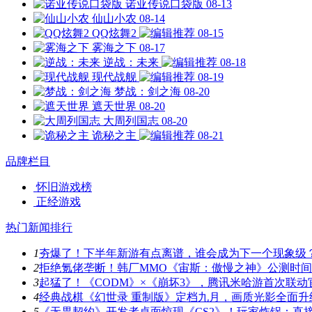
诺亚传说口袋版
08-13
仙山小农
08-14
QQ炫舞2
08-15
雾海之下
08-17
逆战：未来
08-18
现代战舰
08-19
梦战：剑之海
08-20
遮天世界
08-20
大周列国志
08-20
诡秘之主
08-21
品牌栏目
怀旧游戏榜
正经游戏
热门新闻排行
1
夯爆了！下半年新游有点离谱，谁会成为下一个现象级
2
拒绝氪佬垄断！韩厂MMO《宙斯：傲慢之神》公测时
3
起猛了！《CODM》×《崩坏3》，腾讯米哈游首次联动
4
经典战棋《幻世录 重制版》定档九月，画质光影全面升
5
《无畏契约》开发者桌面惊现《CS2》！玩家炸锅：直