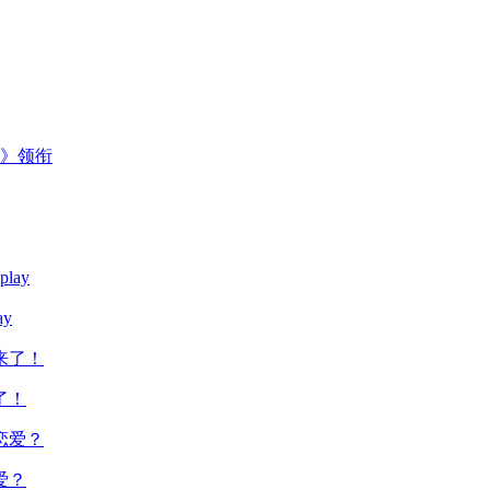
主》领衔
y
了！
爱？