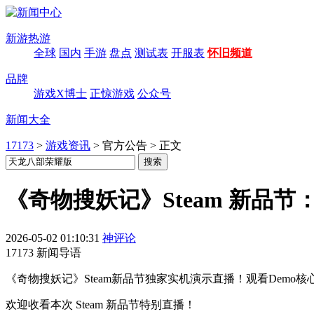
新游热游
全球
国内
手游
盘点
测试表
开服表
怀旧频道
品牌
游戏X博士
正惊游戏
公众号
新闻大全
17173
>
游戏资讯
>
官方公告
>
正文
《奇物搜妖记》Steam 新品
2026-05-02 01:10:31
神评论
17173 新闻导语
《奇物搜妖记》Steam新品节独家实机演示直播！观看Dem
欢迎收看本次 Steam 新品节特别直播！