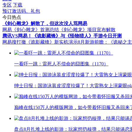
专区
下载
预订激活码、礼包
今日热点
《剑心雕龙》解散了，但这次没人骂网易
网易《剑心雕龙》首测总结
《剑心雕龙》项目宣布解散
腾讯VS网易！《诡影藏锋》与《怪物猎人》手游今日开测
网易搜打撤《诡影藏锋》新实机演示
8月新游前瞻：《诡秘之
一看吓一跳：雷死人不偿命的囧图集（1170）
绅士日报：国游泳装皮涩度拉爆了！大雷熟女上演蒙眼pla
巅峰在线150万人的横版网游，如今带着怀旧服又杀回来
盘点8月扎堆上线的影游：玩家想扔核弹，结果只能谈恋