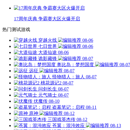
17周年庆典 争霸赛大区火爆开启
热门测试游戏
穿越火线
08-06
七日世界
08-06
大道仙途
08-06
诡影藏锋
08-07
奥比岛：梦想国度
08-0
远征
08-07
怪物猎人：旅人
08-07
桃花源记2
08-07
问剑长生
08-07
元气骑士
08-07
伏魔传
08-10
盗墓笔记：启程
08-11
原神
08-12
三国戏英杰传
08-12
苍翼：混沌效应
08-13