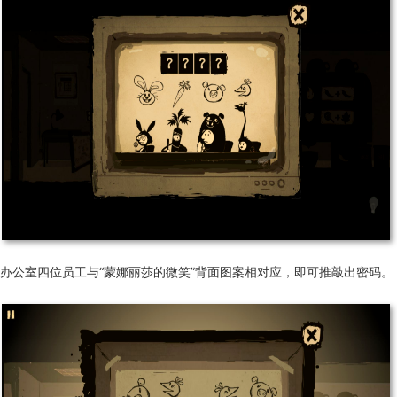
办公室四位员工与“蒙娜丽莎的微笑”背面图案相对应，即可推敲出密码。