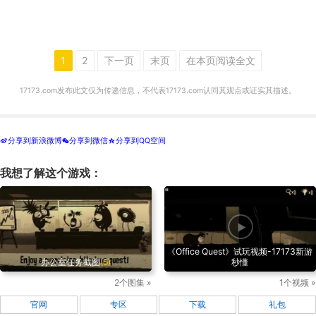
1
2
下一页
末页
在本页阅读全文
17173.com发布此文仅为传递信息，不代表17173.com认同其观点或证实其描述。
分享到新浪微博
分享到微信
分享到QQ空间
t
w
z
我想了解这个游戏：
《Office Quest》试玩视频-17173新游
办公室任务截图
(5)
秒懂
2个图集 »
1个视频 »
官网
专区
下载
礼包