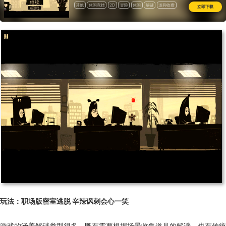
其他
休闲竞技
2D
冒险
休闲
解谜
道具收费
立即下载
玩法：职场版密室逃脱 辛辣讽刺会心一笑
游戏的涵盖解谜类型很多，既有需要根据场景收集道具的解谜，也有传统