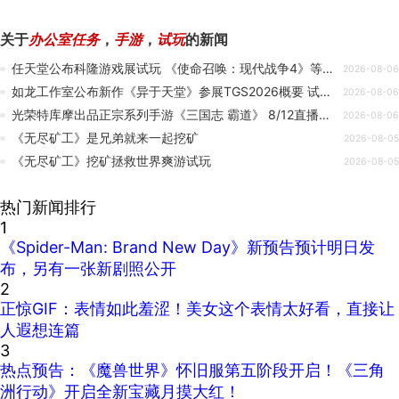
关于
办公室任务
，
手游
，
试玩
的新闻
任天堂公布科隆游戏展试玩 《使命召唤：现代战争4》等3A大作
2026-08-06
如龙工作室公布新作《异于天堂》参展TGS2026概要 试玩周边活动
2026-08-06
光荣特库摩出品正宗系列手游《三国志 霸道》 8/12直播消息预告 宣布最新强档内容
2026-08-06
《无尽矿工》是兄弟就来一起挖矿
2026-08-05
《无尽矿工》挖矿拯救世界爽游试玩
2026-08-05
热门新闻排行
1
《Spider-Man: Brand New Day》新预告预计明日发
布，另有一张新剧照公开
2
正惊GIF：表情如此羞涩！美女这个表情太好看，直接让
人遐想连篇
3
热点预告：《魔兽世界》怀旧服第五阶段开启！《三角
洲行动》开启全新宝藏月摸大红！