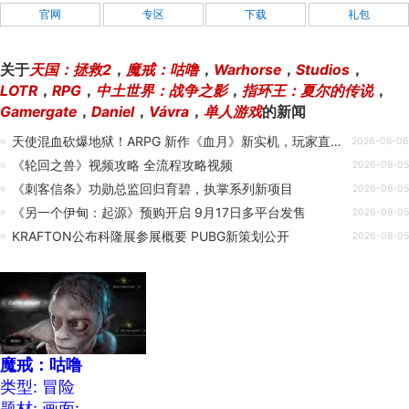
官网
专区
下载
礼包
关于
天国：拯救2
，
魔戒：咕噜
，
Warhorse
，
Studios
，
LOTR
，
RPG
，
中土世界：战争之影
，
指环王：夏尔的传说
，
Gamergate
，
Daniel
，
Vávra
，
单人游戏
的新闻
天使混血砍爆地狱！ARPG 新作《血月》新实机，玩家直呼白菜价
2026-08-06
《轮回之兽》视频攻略 全流程攻略视频
2026-08-05
《刺客信条》功勋总监回归育碧，执掌系列新项目
2026-08-05
《另一个伊甸：起源》预购开启 9月17日多平台发售
2026-08-05
KRAFTON公布科隆展参展概要 PUBG新策划公开
2026-08-05
魔戒：咕噜
类型: 冒险
题材:
画面: