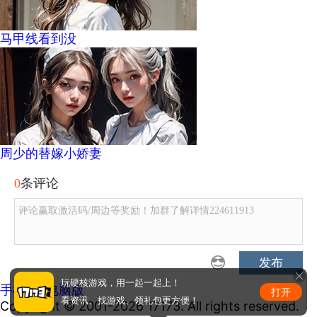
马甲线看到没
周少的替嫁小娇妻
0
条评论
评论赢取激活码/周边等奖励！加群了解详情224611913
发布
玩硬核游戏，用一起一起上！
手机版
|
电脑版
打开
看资讯、找游戏、领礼包更方便！
Copyright © 2001-2026 17173. All rights reserved.