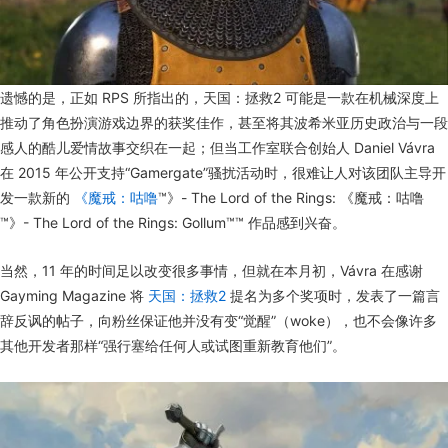
遗憾的是，正如 RPS 所指出的，天国：拯救2 可能是一款在机械深度上
推动了角色扮演游戏边界的获奖佳作，甚至将其波希米亚历史政治与一段
感人的酷儿爱情故事交织在一起；但当工作室联合创始人 Daniel Vávra
在 2015 年公开支持“Gamergate”骚扰活动时，很难让人对该团队主导开
发一款新的
《魔戒：咕噜
™》- The Lord of the Rings: 《魔戒：咕噜
™》- The Lord of the Rings: Gollum™™ 作品感到兴奋。
当然，11 年的时间足以改变很多事情，但就在本月初，Vávra 在感谢
Gayming Magazine 将
天国：拯救2
提名为多个奖项时，发表了一篇言
辞反讽的帖子，向粉丝保证他并没有变“觉醒”（woke），也不会像许多
其他开发者那样“强行塞给任何人或试图重新教育他们”。