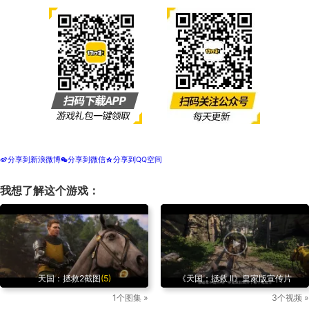
分享到新浪微博
分享到微信
分享到QQ空间
t
w
z
我想了解这个游戏：
天国：拯救2截图
(5)
《天国：拯救 II》皇家版宣传片
1个图集 »
3个视频 »