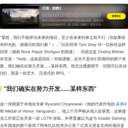
天国：拯救2
动作冒险
剧情丰富
剑术
历史
沉浸式
角色扮演
查看更多
选择取向
氛围
动作角色扮演
中世纪
冒险
单人
要是你就想玩那种能获得即时满足感的游戏，或者喜欢
制作
探索
第一人称
战斗
拟真
开放世界
动作
玩法简单直接的RPG，那《天国：拯救2》肯定不适合
你，游戏这种追求写实、节奏又慢的设计非常考验耐
心。但要是你就喜欢在一个特别真实的游戏场景里，按
照自己的想法扮演角色，体验游戏世界根据你的行为给
“显然，我们不能评论未来的项目，至少在未来到来之前不行（但如果你
出的真实反馈，那《天国：拯救2》营造的中世纪沉浸
有时光机，请展示给我们看！），”社区经理 Tom Grey 对一位粉丝这样
感，基本上没有别的游戏能比得上。
回答（感谢 Rock Paper Shotgun 的报道）。内容总监 Ondrej Bittner
补充道：“Voilá，这就是回应！但很遗憾，这并不是你们所期待的那个答
案。我们确实在努力开发……某样东西。我无法透露细节，但我可以告诉
[你]，那是一款宏大、沉浸式的 RPG。”
“我们确实在努力开发……某样东西”
这一传闻源于本地化专家 Ryszard Chojnowski（他的代表作包括
巫师4
和 Medal of Honor: Vanguard）。他上个月声称从他人处获悉，这家捷
克工作室正在开发一款 LOTR 游戏，外界普遍认为这与 Insider Gaming
去年报道的那个获得了阿布扎比投资办公室 1 亿美元资金支持的项目是