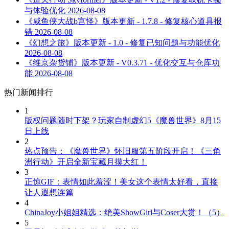
与体验优化
2026-08-08
《咸鱼侠大战b宫怪》版本更新 - 1.7.8 - 修复核心道具报
错
2026-08-08
《幻想之旅》版本更新 - 1.0 - 修复已知问题与功能优化
2026-08-08
《维京杂货铺》版本更新 - V0.3.71 - 优化交互与仓库功
能
2026-08-08
热门新闻排行
1
版权问题随时下架？玩家自制虚幻5《魔兽世界》8月15
日上线
2
热点预告：《魔兽世界》怀旧服第五阶段开启！《三角
洲行动》开启全新宝藏月摸大红！
3
正惊GIF：表情如此羞涩！美女这个表情太好看，直接
让人遐想连篇
4
ChinaJoy小姐姐精选：绝美ShowGirl与Coser大赏！（5）
5