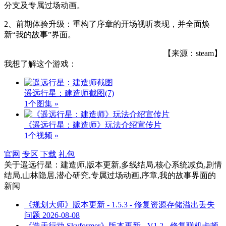
分支及专属过场动画。
2、前期体验升级：重构了序章的开场视听表现，并全面焕
新“我的故事”界面。
【来源：steam】
我想了解这个游戏：
遥远行星：建造师截图
(7)
1个图集 »
《遥远行星：建造师》玩法介绍宣传片
1个视频 »
官网
专区
下载
礼包
关于
遥远行星：建造师,版本更新,多线结局,核心系统减负,剧情
结局,山林隐居,潜心研究,专属过场动画,序章,我的故事界面
的
新闻
《规划大师》版本更新 - 1.5.3 - 修复资源存储溢出丢失
问题
2026-08-08
《造天行动 Skyformer》版本更新 - V1.2 - 修复联机卡顿