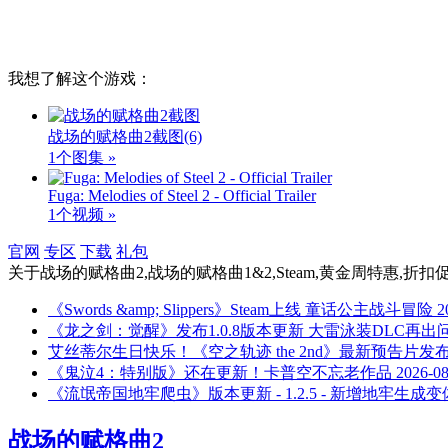
我想了解这个游戏：
战场的赋格曲2截图
(6)
1个图集 »
Fuga: Melodies of Steel 2 - Official Trailer
1个视频 »
官网
专区
下载
礼包
关于
战场的赋格曲2,战场的赋格曲1&2,Steam,黄金周特惠,折
《Swords &amp; Slippers》Steam上线 童话公主战斗冒险
2
《龙之剑：觉醒》发布1.0.8版本更新 大雷泳装DLC再出
艾丝蒂尔生日快乐！《空之轨迹 the 2nd》最新预告片发
《鬼泣4：特别版》还在更新！卡普空不忘老作品
2026-08
《流氓帝国地牢爬虫》版本更新 - 1.2.5 - 新增地牢生成变
战场的赋格曲2