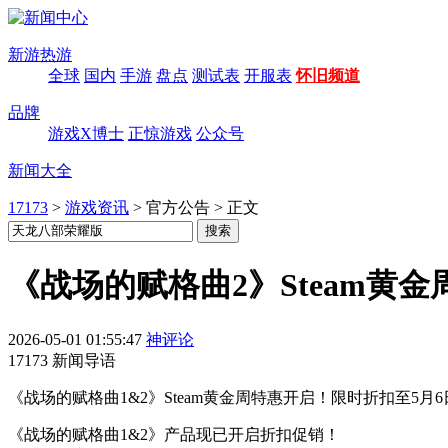
新游热游
全球
国内
手游
盘点
测试表
开服表
怀旧频道
品牌
游戏X博士
正惊游戏
公众号
新闻大全
17173
>
游戏资讯
>
官方公告
>
正文
《战场的赋格曲2》Steam黄金
2026-05-01 01:55:47
神评论
17173 新闻导语
《战场的赋格曲1&2》Steam黄金周特惠开启！限时折扣至5
《战场的赋格曲1&2》产品现已开启折扣促销！