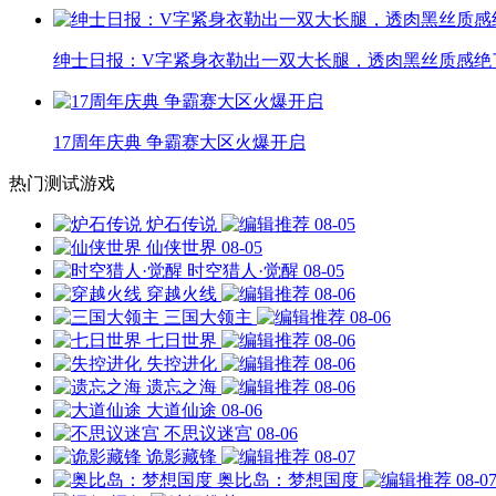
绅士日报：V字紧身衣勒出一双大长腿，透肉黑丝质感绝
17周年庆典 争霸赛大区火爆开启
热门测试游戏
炉石传说
08-05
仙侠世界
08-05
时空猎人·觉醒
08-05
穿越火线
08-06
三国大领主
08-06
七日世界
08-06
失控进化
08-06
遗忘之海
08-06
大道仙途
08-06
不思议迷宫
08-06
诡影藏锋
08-07
奥比岛：梦想国度
08-0