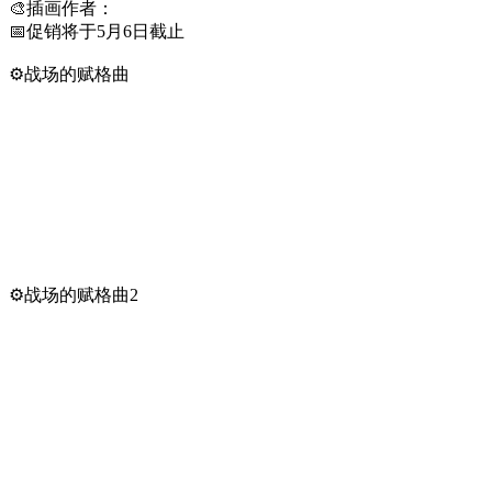
🎨插画作者：
📅促销将于5月6日截止
⚙️战场的赋格曲
⚙️战场的赋格曲2