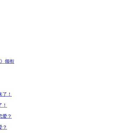
主》领衔
了！
爱？