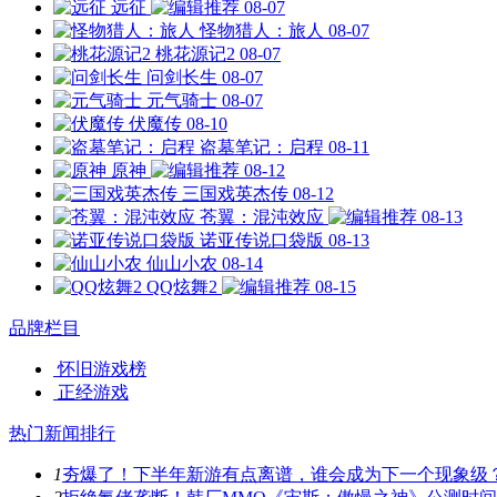
远征
08-07
怪物猎人：旅人
08-07
桃花源记2
08-07
问剑长生
08-07
元气骑士
08-07
伏魔传
08-10
盗墓笔记：启程
08-11
原神
08-12
三国戏英杰传
08-12
苍翼：混沌效应
08-13
诺亚传说口袋版
08-13
仙山小农
08-14
QQ炫舞2
08-15
品牌栏目
怀旧游戏榜
正经游戏
热门新闻排行
1
夯爆了！下半年新游有点离谱，谁会成为下一个现象级