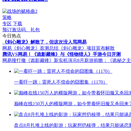
策略
专区
下载
预订激活码、礼包
今日热点
《剑心雕龙》解散了，但这次没人骂网易
网易《剑心雕龙》首测总结
《剑心雕龙》项目宣布解散
腾讯VS网易！《诡影藏锋》与《怪物猎人》手游今日开测
网易搜打撤《诡影藏锋》新实机演示
8月新游前瞻：《诡秘之
一看吓一跳：雷死人不偿命的囧图集（1170）
巅峰在线150万人的横版网游，如今带着怀旧服又杀回来
盘点8月扎堆上线的影游：玩家想扔核弹，结果只能谈恋