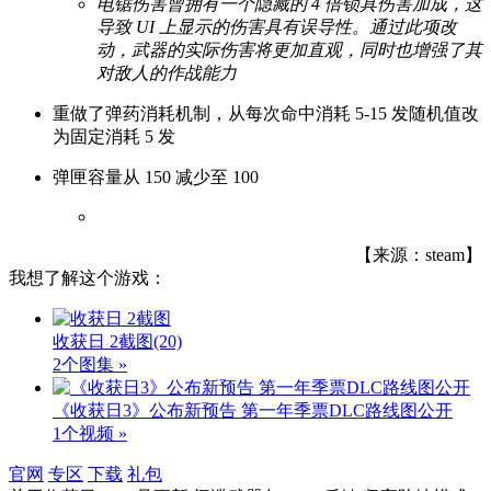
电锯伤害曾拥有一个隐藏的 4 倍锁具伤害加成，这
导致 UI 上显示的伤害具有误导性。通过此项改
动，武器的实际伤害将更加直观，同时也增强了其
对敌人的作战能力
重做了弹药消耗机制，从每次命中消耗 5-15 发随机值改
为固定消耗 5 发
弹匣容量从 150 减少至 100
【来源：steam】
我想了解这个游戏：
收获日 2截图
(20)
2个图集 »
《收获日3》公布新预告 第一年季票DLC路线图公开
1个视频 »
官网
专区
下载
礼包