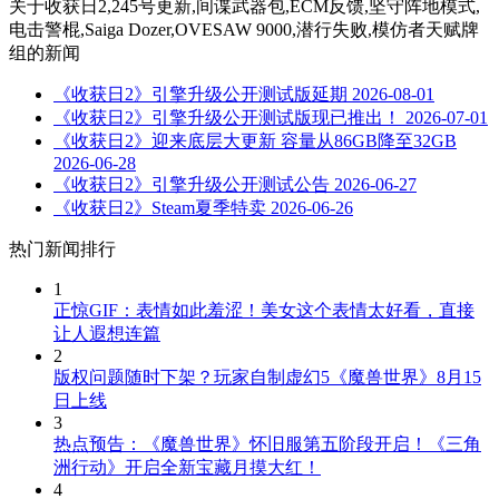
关于
收获日2,245号更新,间谍武器包,ECM反馈,坚守阵地模式,
电击警棍,Saiga Dozer,OVESAW 9000,潜行失败,模仿者天赋牌
组
的新闻
《收获日2》引擎升级公开测试版延期
2026-08-01
《收获日2》引擎升级公开测试版现已推出！
2026-07-01
《收获日2》迎来底层大更新 容量从86GB降至32GB
2026-06-28
《收获日2》引擎升级公开测试公告
2026-06-27
《收获日2》Steam夏季特卖
2026-06-26
热门新闻排行
1
正惊GIF：表情如此羞涩！美女这个表情太好看，直接
让人遐想连篇
2
版权问题随时下架？玩家自制虚幻5《魔兽世界》8月15
日上线
3
热点预告：《魔兽世界》怀旧服第五阶段开启！《三角
洲行动》开启全新宝藏月摸大红！
4