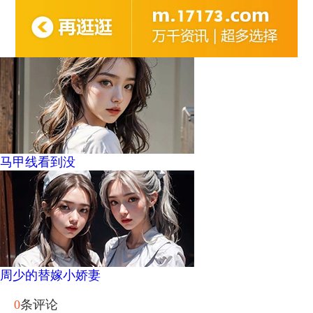
马甲线看到没
周少的替嫁小娇妻
0
条评论