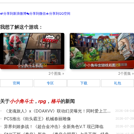
分享到新浪微博
分享到微信
分享到QQ空间
t
w
z
我想了解这个游戏：
小小角斗士截图
(5)
小小角斗士游戏截图
(5)
2个图集 »
2个图集 »
官网
专区
下载
礼包
关于
小小角斗士
，
rpg
，
格斗
的新闻
《龙魂旅人》x《DOAXVV》联动幻灵曝光！同时爱上三个格斗少女真的要藏好！
2026-08-04
PCS推出《街头霸王》机械春丽雕像
2026-07-29
异界剑姬参战！《超合金冲击》全新角色V.T 现已降临
2026-07-20