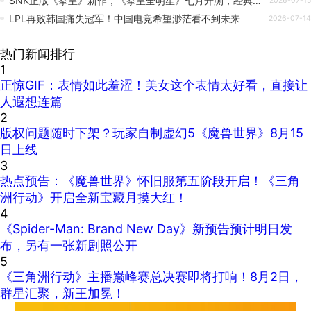
SNK正版《拳皇》新作，《拳皇全明星》七月开测，经典角色大集结
2026-07-15
LPL再败韩国痛失冠军！中国电竞希望渺茫看不到未来
2026-07-14
热门新闻排行
1
正惊GIF：表情如此羞涩！美女这个表情太好看，直接让
人遐想连篇
2
版权问题随时下架？玩家自制虚幻5《魔兽世界》8月15
日上线
3
热点预告：《魔兽世界》怀旧服第五阶段开启！《三角
洲行动》开启全新宝藏月摸大红！
4
《Spider-Man: Brand New Day》新预告预计明日发
布，另有一张新剧照公开
5
《三角洲行动》主播巅峰赛总决赛即将打响！8月2日，
群星汇聚，新王加冕！