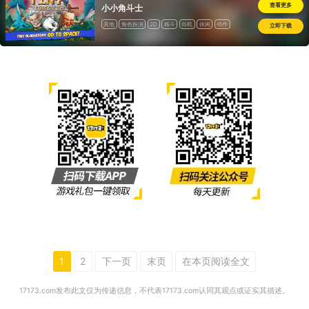
查看更多
小小角斗士
其他
角色扮演
2D
格斗
街机
休闲
动作
立即下载
道具收费
1
2
下一页
末页
在本页阅读全文
17173.com发布此文仅为传递信息，不代表17173.com认同其观点或证实其描述。