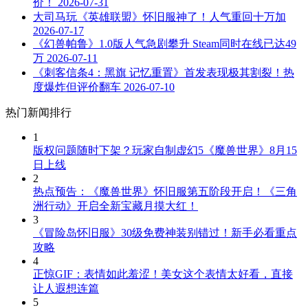
价！
2026-07-31
大司马玩《英雄联盟》怀旧服神了！人气重回十万加
2026-07-17
《幻兽帕鲁》1.0版人气急剧攀升 Steam同时在线已达49
万
2026-07-11
《刺客信条4：黑旗 记忆重置》首发表现极其割裂！热
度爆炸但评价翻车
2026-07-10
热门新闻排行
1
版权问题随时下架？玩家自制虚幻5《魔兽世界》8月15
日上线
2
热点预告：《魔兽世界》怀旧服第五阶段开启！《三角
洲行动》开启全新宝藏月摸大红！
3
《冒险岛怀旧服》30级免费神装别错过！新手必看重点
攻略
4
正惊GIF：表情如此羞涩！美女这个表情太好看，直接
让人遐想连篇
5