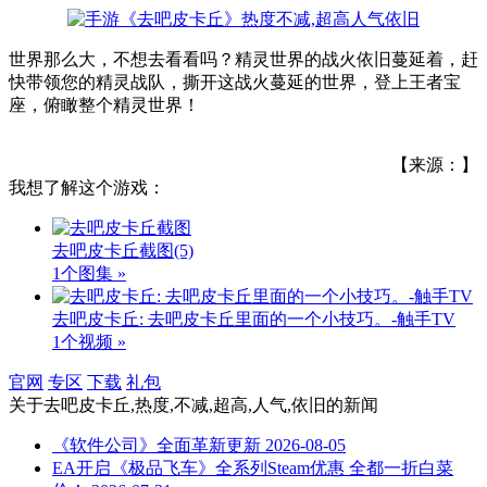
世界那么大，不想去看看吗？精灵世界的战火依旧蔓延着，赶
快带领您的精灵战队，撕开这战火蔓延的世界，登上王者宝
座，俯瞰整个精灵世界！
【来源：】
我想了解这个游戏：
去吧皮卡丘截图
(5)
1个图集 »
去吧皮卡丘: 去吧皮卡丘里面的一个小技巧。-触手TV
1个视频 »
官网
专区
下载
礼包
关于
去吧皮卡丘,热度,不减,超高,人气,依旧
的新闻
《软件公司》全面革新更新
2026-08-05
EA开启《极品飞车》全系列Steam优惠 全都一折白菜