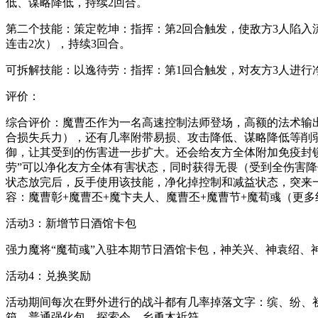
低、谋略降低，持续2回合。
第二个技能：策定乾坤：指挥：第2回合触发，使敌方3人陷入
连击2次），持续3回合。
可拆解技能：以逸待劳：指挥：第1回合触发，对友方3人进行
评价：
综合评价：魔曹丕作为一名高速控制法师登场，高额的法术输出
合损失兵力），还有几率附带易损、攻击降低、谋略降低等削
御，让其受到的伤害进一步扩大。还会给友方全体附加免疫封
劳”可以净化友方全体有害状态，同时获得无畏（受到全伤害降
状态放完后，反手使用该技能，净化掉控制和减益状态，突来
容：魔曹彰+魔曹丕+魔卞夫人、魔曹丕+魔曹节+魔荀彧（更
活动3：新增节日酒馆卡包
强力魔将“魔荀彧”入驻本期节日酒馆卡包，神关兴、神袁绍
活动4：兑换奖励
活动期间每次在野外进行的战斗都有几率掉落文字：缤、纷、
箱、普通强化包、探索令、乡勇木祈符。