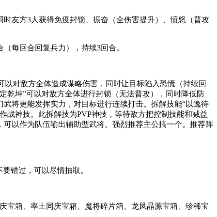
同时友方3人获得免疫封锁、振奋（全伤害提升）、愤怒（普攻
合（每回合回复兵力），持续3回合。
”可以对敌方全体造成谋略伤害，同时让目标陷入恐慌（持续回
定乾坤”可以对敌方全体进行封锁（无法普攻），同时降低防
刀武将更能发挥实力，对目标进行连续打击。拆解技能“以逸待
作战神技。此拆解技为PVP神技，等待敌方把控制技能和减益
，可以作为队伍输出辅助型武将。强烈推荐主公搞一个。推荐阵
不要错过，可以尽情抽取。
同庆宝箱、率土同庆宝箱、魔将碎片箱、龙凤晶源宝箱、珍稀宝