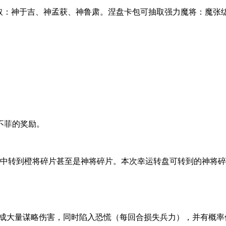
可抽取：神于吉、神孟获、神鲁肃。涅盘卡包可抽取强力魔将：魔张
不菲的奖励。
盘中转到橙将碎片甚至是神将碎片。本次幸运转盘可转到的神将
造成大量谋略伤害，同时陷入恐慌（每回合损失兵力），并有概