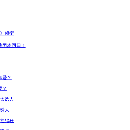
主》领衔
典团本回归！
爱？
诱人