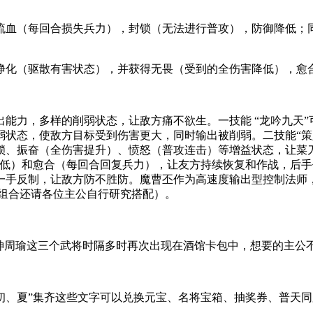
流血（每回合损失兵力），封锁（无法进行普攻），防御降低；
净化（驱散有害状态），并获得无畏（受到的全伤害降低），愈
能力，多样的削弱状态，让敌方痛不欲生。一技能 “龙吟九天
弱状态，使敌方目标受到伤害更大，同时输出被削弱。二技能“策
锁、振奋（全伤害提升）、愤怒（普攻连击）等增益状态，让菜
低）和愈合（每回合回复兵力），让友方持续恢复和作战，后手
一手反制，让敌方防不胜防。魔曹丕作为高速度输出型控制法师
多组合还请各位主公自行研究搭配）。
、神周瑜这三个武将时隔多时再次出现在酒馆卡包中，想要的主公
初、夏”集齐这些文字可以兑换元宝、名将宝箱、抽奖券、普天