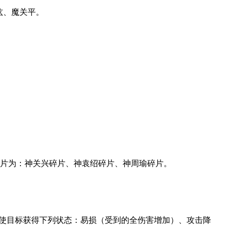
纮、魔关平。
碎片为：神关兴碎片、神袁绍碎片、神周瑜碎片。
率使目标获得下列状态：易损（受到的全伤害增加）、攻击降