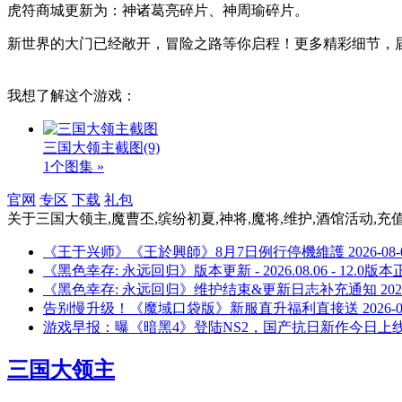
虎符商城更新为：神诸葛亮碎片、神周瑜碎片。
新世界的大门已经敞开，冒险之路等你启程！更多精彩细节，
我想了解这个游戏：
三国大领主截图
(9)
1个图集 »
官网
专区
下载
礼包
关于
三国大领主,魔曹丕,缤纷初夏,神将,魔将,维护,酒馆活动,充
《王于兴师》《王於興師》8月7日例行停機維護
2026-08-
《黑色幸存: 永远回归》版本更新 - 2026.08.06 - 12.0版
《黑色幸存: 永远回归》维护结束&更新日志补充通知
202
告别慢升级！《魔域口袋版》新服直升福利直接送
2026-
游戏早报：曝《暗黑4》登陆NS2，国产抗日新作今日上
三国大领主