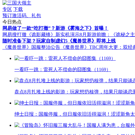
专区
下载
预订激活码、礼包
今日热点
网易做了一款“吃打撤”？新游《雾海之下》首曝！
网易搜打撤《诡影藏锋》新实机演示
8月新游前瞻：《诡秘之
随时准备下架？玩家自制虚幻5《魔兽世界》即将上线
《魔兽世界》国服整治公告
《魔兽世界》TBC周年大更：双经
一看吓一跳：雷死人不偿命的囧图集（1169）
盘点8月扎堆上线的影游：玩家想扔核弹，结果只能谈恋
绅士日报：国服停服，但日服依旧活得滋润！涩涩新角太