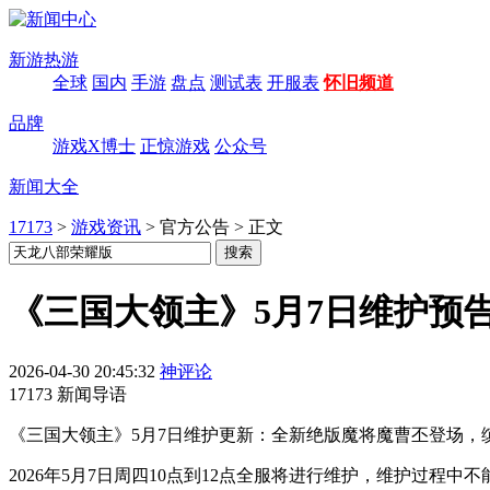
新游热游
全球
国内
手游
盘点
测试表
开服表
怀旧频道
品牌
游戏X博士
正惊游戏
公众号
新闻大全
17173
>
游戏资讯
>
官方公告
>
正文
《三国大领主》5月7日维护预
2026-04-30 20:45:32
神评论
17173 新闻导语
《三国大领主》5月7日维护更新：全新绝版魔将魔曹丕登场
2026年5月7日周四10点到12点全服将进行维护，维护过程