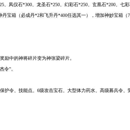
凤仪石*300、龙圣石*250、幻彩石*250、玄凰石*200、七彩石
丹宝箱（必成丹*2和飞升丹*400任选其一），增加神妙宝箱
59分。奖励中的神将碎片变为神张梁碎片。
英杰令”。
池保护令、技能点、6级攻击宝石、大型体力药水、高级募兵令、