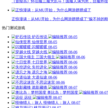
《冒险岛》怀旧服三服大乱斗！国服人满为患，台服外挂
正惊漫谈：从MU开始，为什么网游翅膀成了"躲不掉的刚
热门测试游戏
炉石传说
08-05
仙侠世界
08-05
闪耀暖暖
08-05
穿越火线
08-06
三国大领主
08-06
七日世界
08-06
失控进化
08-06
遗忘之海
08-06
大道仙途
08-06
不思议迷宫
08-06
诡影藏锋
08-07
奥比岛：梦想国度
08-0
远征
08-07
怪物猎人：旅人
08-07
桃花源记2
08-07