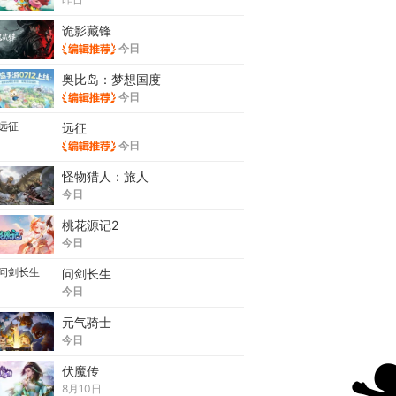
诡影藏锋
今日
奥比岛：梦想国度
今日
远征
今日
怪物猎人：旅人
今日
桃花源记2
今日
问剑长生
今日
元气骑士
今日
伏魔传
8月10日