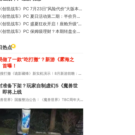
创世战车》PC 7月23日“风险代价”大版本来袭！全新遗迹发电机、海量乱斗狂欢开启！
《创世战车》PC 夏日活动第二期：半价升级、奇趣盲盒与充值回馈清凉来袭！
创世战车》PC 盛夏狂欢开启！座舱升级“二合一”限时开启，车包低至7折！
创世战车》PC 保姆级理财？本期转盘全场不绑定！铀矿、遗迹碎片、绝版喷漆等你来抽！
日热点
易做了一款“吃打撤”？新游《雾海之
》首曝！
搜打撤《诡影藏锋》新实机演示
8月新游前瞻：《诡秘之主》领衔
时准备下架？玩家自制虚幻5《魔兽世
》即将上线
兽世界》国服整治公告
《魔兽世界》TBC周年大更：双经典团本回归！