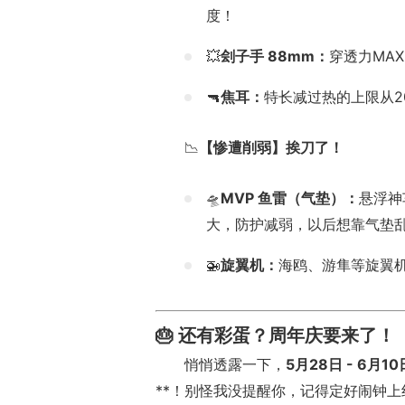
度！
💥
刽子手 88mm：
穿透力MA
🔫
焦耳：
特长减过热的上限从2
📉
【惨遭削弱】挨刀了！
🛸
MVP 鱼雷（气垫）：
悬浮神
大，防护减弱，以后想靠气垫
🚁
旋翼机：
海鸥、游隼等旋翼
🎂 还有彩蛋？周年庆要来了！
悄悄透露一下，
5月28日 - 6月10
**！别怪我没提醒你，记得定好闹钟上