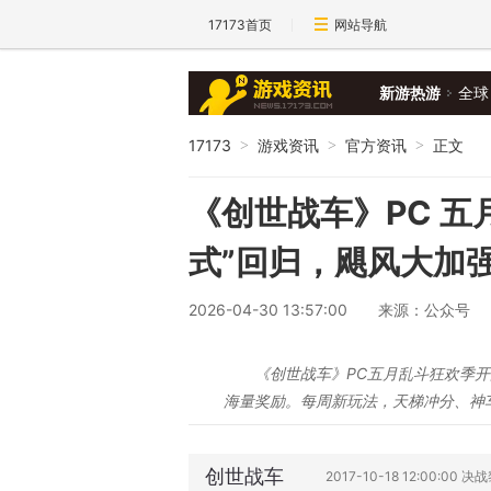
17173首页
网站导航
新游热游
全球
17173
游戏资讯
官方资讯
正文
>
>
>
《创世战车》PC 五
式”回归，飓风大加强
2026-04-30 13:57:00
来源：公众号
《创世战车》PC五月乱斗狂欢季
海量奖励。每周新玩法，天梯冲分、神
创世战车
2017-10-18 12:00:00 