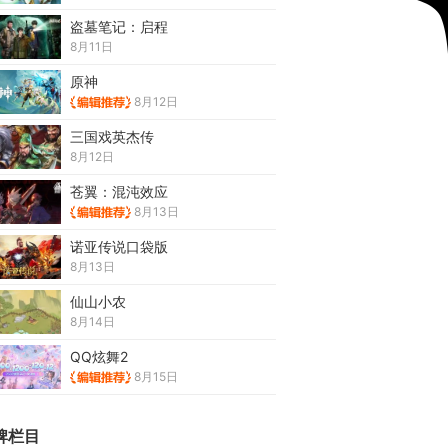
盗墓笔记：启程
8月11日
原神
8月12日
三国戏英杰传
8月12日
苍翼：混沌效应
8月13日
诺亚传说口袋版
8月13日
仙山小农
8月14日
QQ炫舞2
8月15日
牌栏目