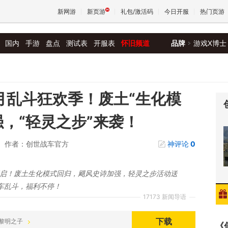
新网游
新页游
礼包/激活码
今日开服
热门页游
国内
手游
盘点
测试表
开服表
怀旧频道
品牌
游戏X博士
魔兽
天堂
月乱斗狂欢季！废土“生化模
，“轻灵之步”来袭！
王权与
作者：创世战车官方
神评论
0
开启！废土生化模式回归，飓风史诗加强，轻灵之步活动送
车乱斗，福利不停！
17173 新闻导语
下载
决战黎明之子
《