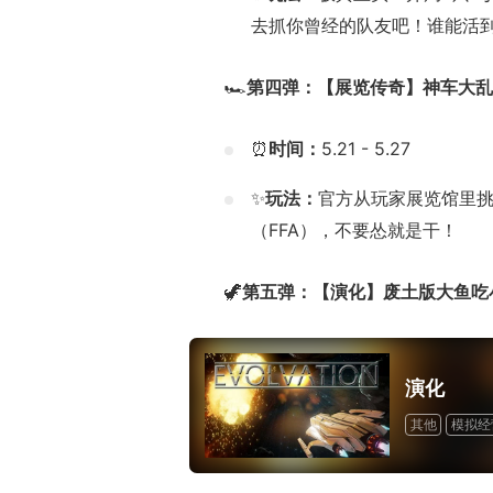
去抓你曾经的队友吧！谁能活
🏎️
第四弹：【展览传奇】神车大乱
⏰
时间：
5.21 - 5.27
✨
玩法：
官方从玩家展览馆里挑
（FFA），不要怂就是干！
🦖
第五弹：【演化】废土版大鱼吃
演化
其他
模拟经
完全支持控制