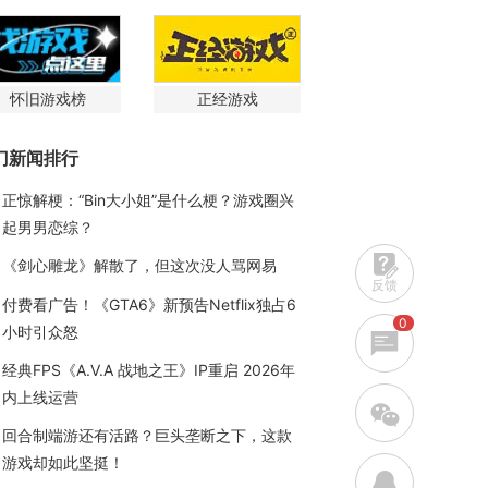
怀旧游戏榜
正经游戏
门新闻排行
正惊解梗：“Bin大小姐”是什么梗？游戏圈兴
起男男恋综？
《剑心雕龙》解散了，但这次没人骂网易
反馈
付费看广告！《GTA6》新预告Netflix独占6
0
小时引众怒
经典FPS《A.V.A 战地之王》IP重启 2026年
内上线运营
w
回合制端游还有活路？巨头垄断之下，这款
游戏却如此坚挺！
q