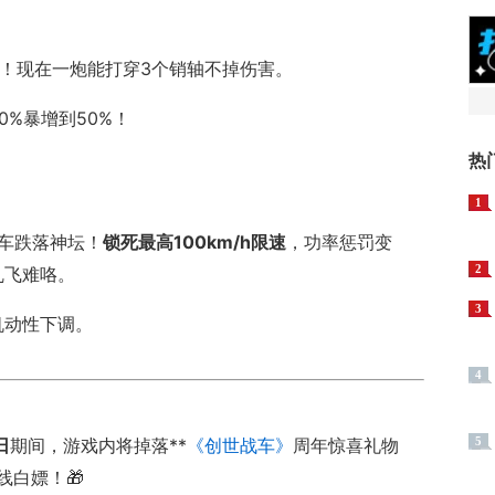
X！现在一炮能打穿3个销轴不掉伤害。
0%暴增到50%！
热
1
车跌落神坛！
锁死最高100km/h限速
，功率惩罚变
2
乱飞难咯。
3
机动性下调。
4
日
期间，游戏内将掉落**
《创世战车》
周年惊喜礼物
5
线白嫖！🎁