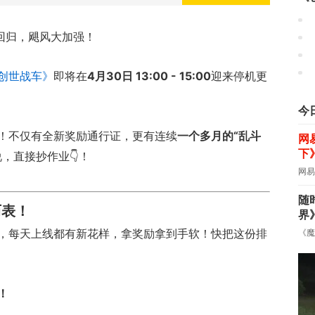
《
回归，飓风大加强！
《
《
创世战车》
即将在
4月30日 13:00 - 15:00
迎来停机更
今
！不仅有全新奖励通行证，更有连续
一个多月的“乱斗
网
下
，直接抄作业👇！
网易
随
历表！
界
，每天上线都有新花样，拿奖励拿到手软！快把这份排
《魔
！