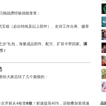
日挑战攒经验就能拿奖：
世代宝箱（必出特殊及以上部件）、史诗工作台券、徽章
灵之步”礼包，海量成品部件、配方、扩容卡带回家。
满
金币！
愁
表给大家总结了几个最狠的：
一次齐射从4枚变
8枚
！射速提高40%，还能叠加装填速
品