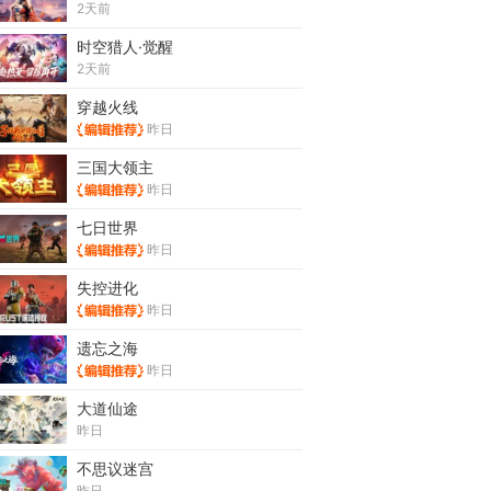
2天前
时空猎人·觉醒
2天前
穿越火线
昨日
三国大领主
昨日
七日世界
昨日
失控进化
昨日
遗忘之海
昨日
大道仙途
昨日
不思议迷宫
昨日