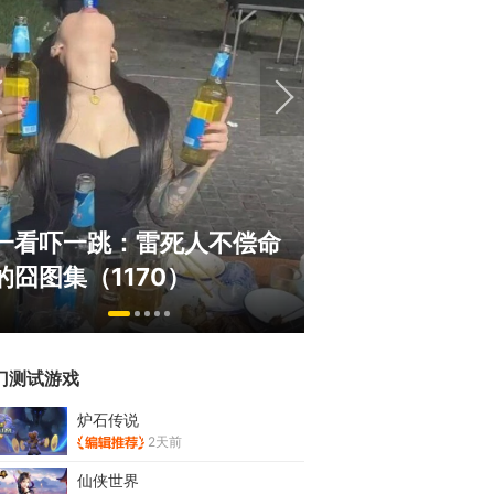
国内横版网游鼻
一看吓一跳：雷死人不偿命
线150万人，
的囧图集（1170）
1.19亿！
门测试游戏
炉石传说
2天前
仙侠世界