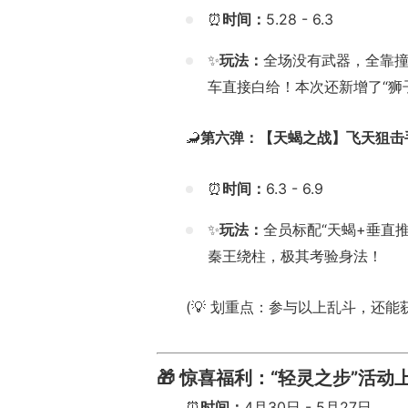
⏰
时间：
5.28 - 6.3
✨
玩法：
全场没有武器，全靠
车直接白给！本次还新增了“狮
🦂
第六弹：【天蝎之战】飞天狙击
⏰
时间：
6.3 - 6.9
✨
玩法：
全员标配“天蝎+垂直
秦王绕柱，极其考验身法！
(💡 划重点：参与以上乱斗，还
🎁 惊喜福利：“轻灵之步”活动
⏰
时间：
4月30日 - 5月27日