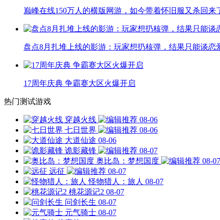
巅峰在线150万人的横版网游，如今带着怀旧服又杀回来
盘点8月扎堆上线的影游：玩家想扔核弹，结果只能谈恋
17周年庆典 争霸赛大区火爆开启
热门测试游戏
穿越火线
08-06
七日世界
08-06
大道仙途
08-06
诡影藏锋
08-07
奥比岛：梦想国度
08-0
远征
08-07
怪物猎人：旅人
08-07
桃花源记2
08-07
问剑长生
08-07
元气骑士
08-07