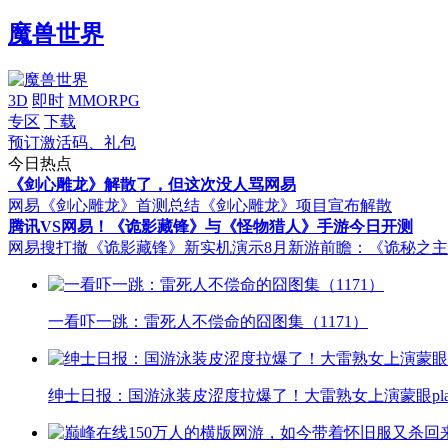
魔兽世界
3D
即时
MMORPG
专区
下载
预订激活码、礼包
今日热点
《剑心雕龙》解散了，但这次没人骂网易
网易《剑心雕龙》首测总结
《剑心雕龙》项目宣布解散
腾讯VS网易！《诡影藏锋》与《怪物猎人》手游今日开测
网易搜打撤《诡影藏锋》新实机演示
8月新游前瞻：《诡秘之
一看吓一跳：雷死人不偿命的囧图集（1171）
绅士日报：国游泳装皮涩度拉爆了！大雷熟女上演蒙眼pla