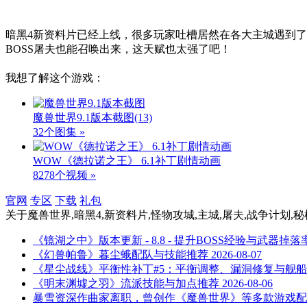
暗黑4新资料片已经上线，很多玩家吐槽居然在各大主城遇到
BOSS屠夫也能召唤出来，这天赋也太强了吧！
我想了解这个游戏：
魔兽世界9.1版本截图
(13)
32个图集 »
WOW《德拉诺之王》 6.1补丁剧情动画
8278个视频 »
官网
专区
下载
礼包
关于
魔兽世界,暗黑4,新资料片,怪物攻城,主城,屠夫,战争计划,秘树
《镜湖之中》版本更新 - 8.8 - 提升BOSS经验与武器掉落
《幻兽帕鲁》暮尘蛾配队与技能推荐
2026-08-07
《星尘战线》平衡性补丁#5：平衡调整、漏洞修复与舰
《明末渊墟之羽》流派技能与加点推荐
2026-08-06
暴雪资深作曲家离职，曾创作《魔兽世界》等多款游戏配