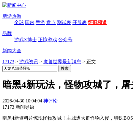
新游热游
全球
国内
手游
盘点
测试表
开服表
怀旧频道
品牌
游戏X博士
正惊游戏
公众号
新闻大全
17173
>
游戏资讯
>
魔兽世界最新消息
>
正文
暗黑4新玩法，怪物攻城了，屠
2026-04-30 10:04:04
神评论
17173 新闻导语
暗黑4新资料片惊现怪物攻城！主城遭大群怪物入侵，特殊BO