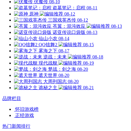
伏魔传
08-10
盗墓笔记：启程
08-11
原神
08-12
三国戏英杰传
08-12
苍翼：混沌效应
08-13
诺亚传说口袋版
08-13
仙山小农
08-14
QQ炫舞2
08-15
雾海之下
08-17
逆战：未来
08-18
现代战舰
08-19
梦战：剑之海
08-20
遮天世界
08-20
大周列国志
08-20
诡秘之主
08-21
品牌栏目
怀旧游戏榜
正经游戏
热门新闻排行