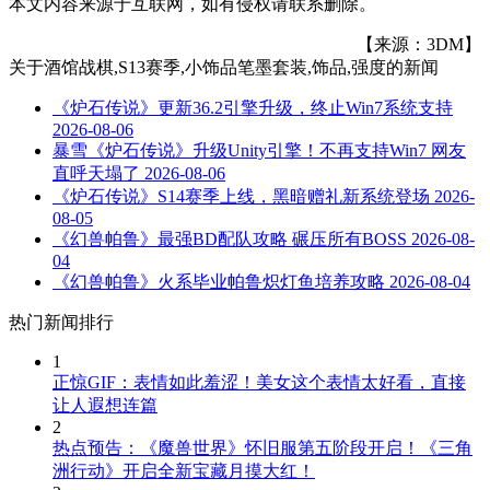
本文内容来源于互联网，如有侵权请联系删除。
【来源：3DM】
关于
酒馆战棋,S13赛季,小饰品笔墨套装,饰品,强度
的新闻
《炉石传说》更新36.2引擎升级，终止Win7系统支持
2026-08-06
暴雪《炉石传说》升级Unity引擎！不再支持Win7 网友
直呼天塌了
2026-08-06
《炉石传说》S14赛季上线，黑暗赠礼新系统登场
2026-
08-05
《幻兽帕鲁》最强BD配队攻略 碾压所有BOSS
2026-08-
04
《幻兽帕鲁》火系毕业帕鲁炽灯鱼培养攻略
2026-08-04
热门新闻排行
1
正惊GIF：表情如此羞涩！美女这个表情太好看，直接
让人遐想连篇
2
热点预告：《魔兽世界》怀旧服第五阶段开启！《三角
洲行动》开启全新宝藏月摸大红！