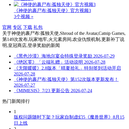
《神使的裹尸布:孤独天使》官方视频3
3个视频 »
官网
专区
下载
礼包
关于
神使的裹尸布:孤独天使,Shroud of the Avatar,Catnip Games,
第149次发布,玩家地牢,火元素房间,农业仇恨机制,更新补丁说
明,皇冠商店,登录奖励
的新闻
《黑色沙漠》海地尔宴会特殊登录奖励
2026-07-29
《绝区零》「云端礼赠」活动说明
2026-07-28
《无限暖暖》2.8版本「晴夏拾礼」特别签到活动开启
2026-07-28
《神使的裹尸布:孤独天使》第152次版本更新发布！
2026-07-27
《MIMESIS》7/23 更新公告
2026-07-24
热门新闻排行
1
版权问题随时下架？玩家自制虚幻5《魔兽世界》8月15
日上线
2