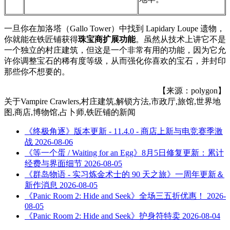
一旦你在加洛塔（Gallo Tower）中找到 Lapidary Loupe 遗物，
你就能在铁匠铺获得
珠宝商扩展功能
。虽然从技术上讲它不是
一个独立的村庄建筑，但这是一个非常有用的功能，因为它允
许你调整宝石的稀有度等级，从而强化你喜欢的宝石，并封印
那些你不想要的。
【来源：polygon】
关于
Vampire Crawlers,村庄建筑,解锁方法,市政厅,旅馆,世界地
图,商店,博物馆,占卜师,铁匠铺
的新闻
《终极角逐》版本更新 - 11.4.0 - 商店上新与电竞赛季激
战
2026-08-06
《等一个蛋 / Waiting for an Egg》8月5日修复更新：累计
经费与界面细节
2026-08-05
《群岛物语 - 实习炼金术士的 90 天之旅》一周年更新＆
新作消息
2026-08-05
《Panic Room 2: Hide and Seek》全场三五折优惠！
2026-
08-05
《Panic Room 2: Hide and Seek》护身符特卖
2026-08-04