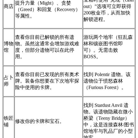
提升力量（Might）、贪婪
商店
out）”选项可立即获得
（Greed）和回复（Recovery）
200枚金币，从而加快
等属性。
解锁进程。
查看你目前已解锁的所有遗
游玩两个地牢（狂乱森
博物
物。虽然这通常会增加游戏难
林和镶嵌图书馆即
馆
度，但部分遗物可以在此停
可）。无需击败
用。
BOSS。
查看你目前已发现的所有奥术
找到 Polentir 遗物。该
占卜
牌。装备你想要在下次地牢探
遗物位于愤怒森林
师
险中使用的卡牌。
（Furious Forest）。
找到 Stardust Anvil 遗
物。该遗物隐藏在微小
铁匠
桥梁（Teeny Bridge）
修改你的卡牌和宝石。
铺
中，这是连接森林/图书
馆地牢与乳品厂的小型
地牢。